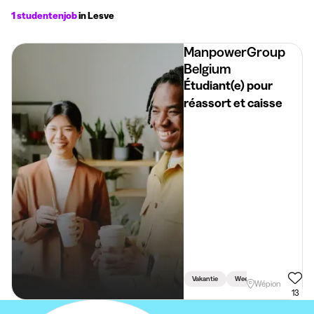
1 studentenjob
in Lesve
ManpowerGroup
Belgium
Étudiant(e) pour
réassort et caisse
Vakantie
Week
Weekend
Wépion
13