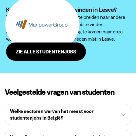
Kan je je studentenjob niet vinden in Lesve?
Wij raden je aan om je zoektocht uit te breiden naar andere
regio's om een passende studentenjob te vinden.
Aarzel zeker niet om regelmatig terug te komen naar onze
website, zodat je geen jobmogelijkheden mist in Lesve.
ZIE ALLE STUDENTENJOBS
Veelgestelde vragen van studenten
Welke sectoren werven het meest voor
studentenjobs in België?