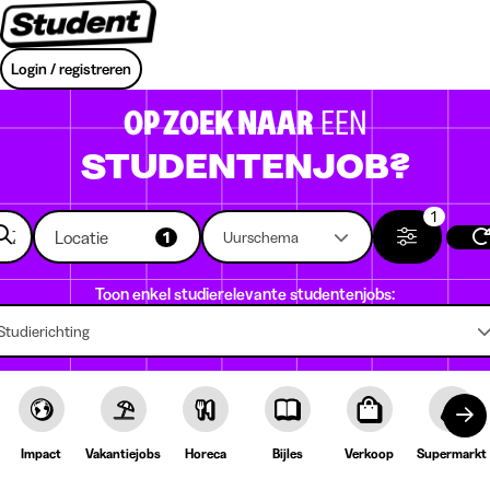
Login / registreren
OP ZOEK NAAR
EEN
STUDENTENJOB?
1
Locatie
1
Uurschema
Toon enkel studierelevante studentenjobs:
Studierichting
Impact
Vakantiejobs
Horeca
Bijles
Verkoop
Supermarkt