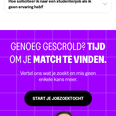
Hoe solliciteer ik naar een studentenjob als ik
geen ervaring heb?
GENOEG GESCROLD?
TIJD
OM JE
MATCH TE VINDEN.
Vertel ons wat je zoekt en mis geen
enkele kans meer.
START JE JOBZOEKTOCHT