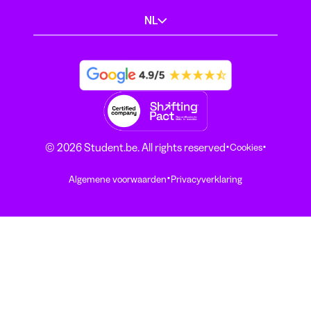
NL
·
·
© 2026 Student.be. All rights reserved
Cookies
·
Algemene voorwaarden
Privacyverklaring