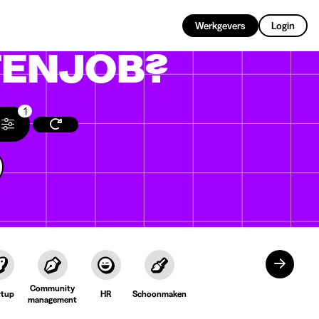
NL
Werkgevers
Login
ENJOB?
1
Community
rtup
HR
Schoonmaken
management