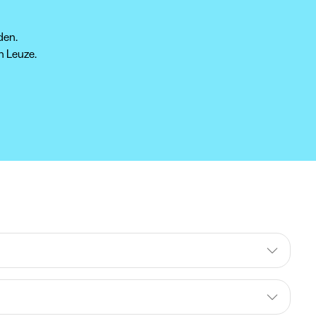
den.
n Leuze.