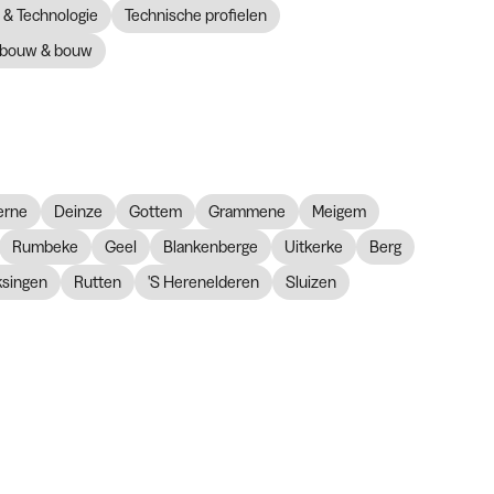
& Technologie
Technische profielen
bouw & bouw
erne
Deinze
Gottem
Grammene
Meigem
Rumbeke
Geel
Blankenberge
Uitkerke
Berg
ksingen
Rutten
'S Herenelderen
Sluizen