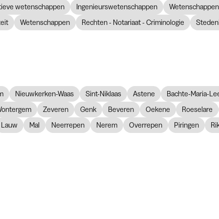
atieve wetenschappen
Ingenieurswetenschappen
Wetenschappen 
eit
Wetenschappen
Rechten - Notariaat - Criminologie
Steden
m
Nieuwkerken-Waas
Sint-Niklaas
Astene
Bachte-Maria-Le
ontergem
Zeveren
Genk
Beveren
Oekene
Roeselare
Lauw
Mal
Neerrepen
Nerem
Overrepen
Piringen
Ri