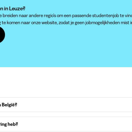
en in Leuze?
 te breiden naar andere regio's om een passende studentenjob te vin
g te komen naar onze website, zodat je geen jobmogelijkheden mist i
 België?
ring heb?