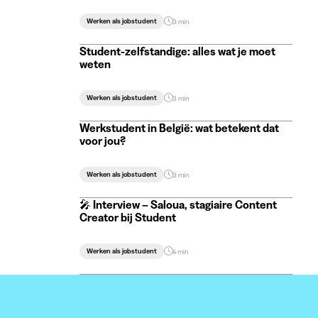
Werken als jobstudent
3 min
Student-zelfstandige: alles wat je moet
weten
Werken als jobstudent
3 min
Werkstudent in België: wat betekent dat
voor jou?
Werken als jobstudent
3 min
🎤 Interview – Saloua, stagiaire Content
Creator bij Student
Werken als jobstudent
4 min