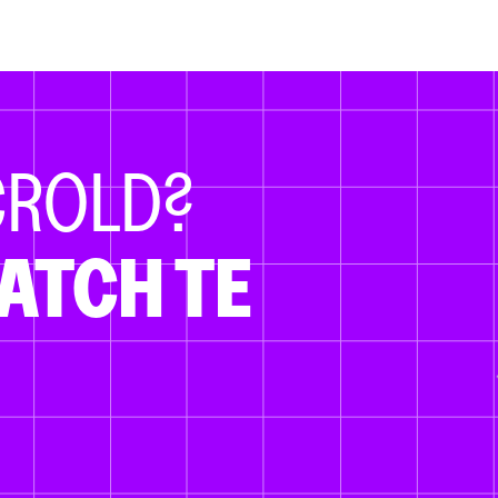
CROLD?
ATCH TE