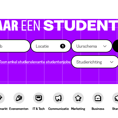
 die rekruteren
Studiekeuze
Koten
News
AAR
EEN
STUDENT
Locatie
Uurschema
1
Toon enkel studierelevante studentenjobs:
Studierichting
markt
Evenementen
IT & Tech
Communicatie
Marketing
Business
Sta