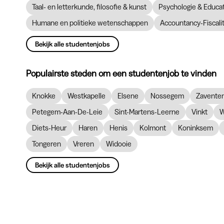
Taal- en letterkunde, filosofie & kunst
Psychologie & Educ
Humane en politieke wetenschappen
Accountancy-Fiscalit
Bekijk alle studentenjobs
Populairste steden om een studentenjob te vinden
Knokke
Westkapelle
Elsene
Nossegem
Zavente
Petegem-Aan-De-Leie
Sint-Martens-Leerne
Vinkt
W
Diets-Heur
Haren
Henis
Kolmont
Koninksem
Tongeren
Vreren
Widooie
Bekijk alle studentenjobs