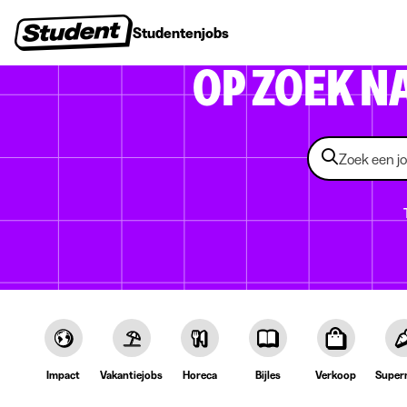
Studentenjobs
Stages
Startersjobs
Bedrijven
OP ZOEK N
Impact
Vakantiejobs
Horeca
Bijles
Verkoop
Super