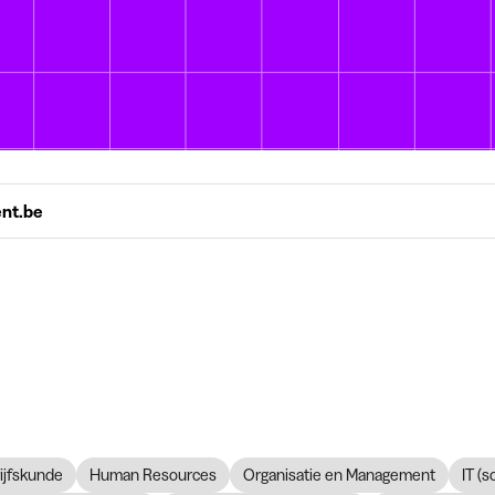
ent.be
ijfskunde
Human Resources
Organisatie en Management
IT (