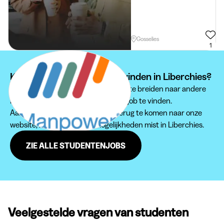
Gosselies
1
Kan je je studentenjob niet vinden in Liberchies?
Wij raden je aan om je zoektocht uit te breiden naar andere
regio's om een passende studentenjob te vinden.
Aarzel zeker niet om regelmatig terug te komen naar onze
website, zodat je geen jobmogelijkheden mist in Liberchies.
ZIE ALLE STUDENTENJOBS
Veelgestelde vragen van studenten