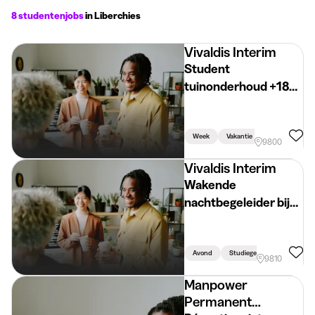
8 studentenjobs
in Liberchies
Vivaldis Interim
Student
tuinonderhoud +18
jaar
Week
Vakantie
Studiegerelat
9800
Vivaldis Interim
Wakende
nachtbegeleider bij
jonge kinderen
Avond
Studiegerelateerd
9810
Manpower
Permanent