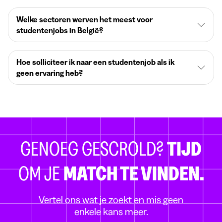
Welke sectoren werven het meest voor
studentenjobs in België?
Hoe solliciteer ik naar een studentenjob als ik
geen ervaring heb?
GENOEG GESCROLD?
TIJD
OM JE
MATCH TE VINDEN.
Vertel ons wat je zoekt en mis geen
enkele kans meer.