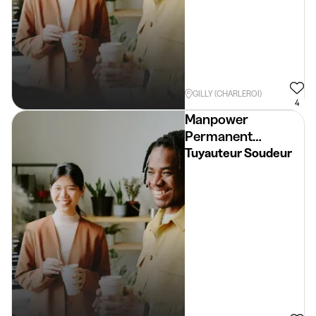
GILLY (CHARLEROI)
4
Manpower
Permanent
Placement
Tuyauteur Soudeur