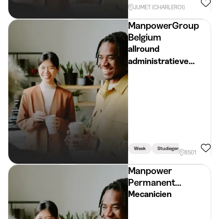
JUMET (CHARLEROI)
ManpowerGroup
Belgium
allround
administratieve
ondersteuning -
fulltime - opdracht
tot Kerstvakantie
(locatie Heule)
Week
Studiegerelateerd
8501
Manpower
Permanent
Placement
Mecanicien