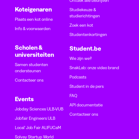
Ontdek alle bedrijven
Koteigenaren
Studiekeuze &
studierichtingen
Plaats een kot online
Zoek een kot
Info & voorwaarden
Studentenkortingen
Scholen &
Student.be
universiteiten
Wie zijn we?
Samen studenten
SnakLab: onze video brand
ondersteunen
Podcasts
Contacteer ons
Student in de pers
FAQ
Events
API documentatie
Jobday Sciences ULB-VUB
Contacteer ons
Jobfair Engineers ULB
Local' Job Fair ALIFUCaM
Solvay Startup World