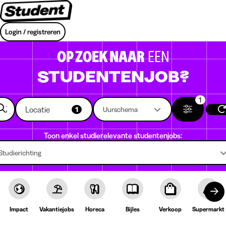
Login / registreren
OP ZOEK NAAR
EEN
STUDENTENJOB?
1
Locatie
1
Uurschema
Toon enkel studierelevante studentenjobs:
Studierichting
Impact
Vakantiejobs
Horeca
Bijles
Verkoop
Supermarkt