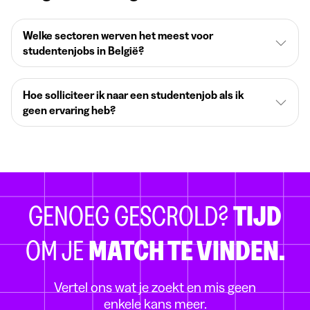
Welke sectoren werven het meest voor
studentenjobs in België?
Hoe solliciteer ik naar een studentenjob als ik
geen ervaring heb?
GENOEG GESCROLD?
TIJD
OM JE
MATCH TE VINDEN.
Vertel ons wat je zoekt en mis geen
enkele kans meer.