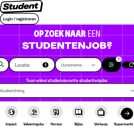
Login / registreren
OP ZOEK NAAR
EEN
STUDENTENJOB?
1
Locatie
1
Uurschema
Toon enkel studierelevante studentenjobs:
Studierichting
Impact
Vakantiejobs
Horeca
Bijles
Verkoop
Supermarkt