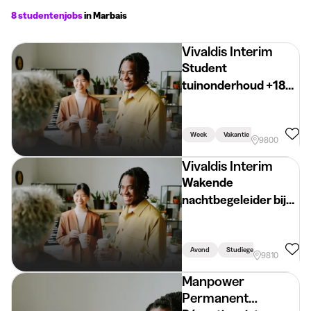
8 studentenjobs
in Marbais
Vivaldis Interim
Student
tuinonderhoud +18
jaar
Week
Vakantie
Studiegerelat
9800
Vivaldis Interim
Wakende
nachtbegeleider bij
jonge kinderen
Avond
Studiegerelateerd
9810
Manpower
Permanent