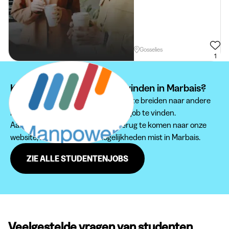
Gosselies
1
Kan je je studentenjob niet vinden in Marbais?
Wij raden je aan om je zoektocht uit te breiden naar andere
regio's om een passende studentenjob te vinden.
Aarzel zeker niet om regelmatig terug te komen naar onze
website, zodat je geen jobmogelijkheden mist in Marbais.
ZIE ALLE STUDENTENJOBS
Veelgestelde vragen van studenten