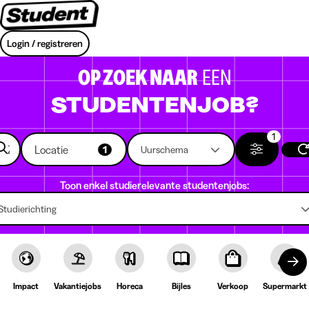
Login / registreren
OP ZOEK NAAR
EEN
STUDENTENJOB?
1
Locatie
1
Uurschema
Toon enkel studierelevante studentenjobs:
Studierichting
Impact
Vakantiejobs
Horeca
Bijles
Verkoop
Supermarkt