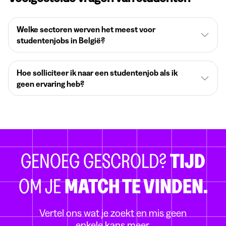
Welke sectoren werven het meest voor
studentenjobs in België?
Hoe solliciteer ik naar een studentenjob als ik
geen ervaring heb?
GENOEG GESCROLD?
TIJD
OM JE
MATCH TE VINDEN.
Vertel ons wat je zoekt en mis geen
enkele kans meer.