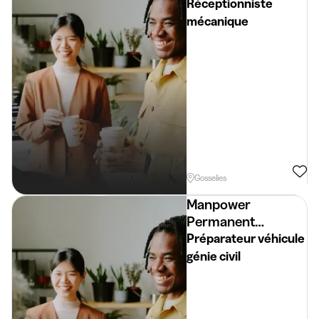
Placement
Réceptionniste
mécanique
Gosselies
Manpower
Permanent
Placement
Préparateur véhicule
génie civil