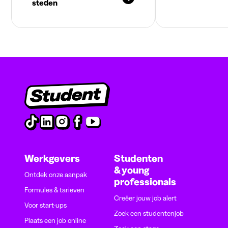
steden
Werkgevers
Studenten
& young
Ontdek onze aanpak
professionals
Formules & tarieven
Creëer jouw job alert
Voor start-ups
Zoek een studentenjob
Plaats een job online