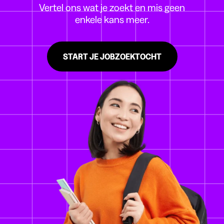
Vertel ons wat je zoekt en mis geen
enkele kans meer.
START JE JOBZOEKTOCHT