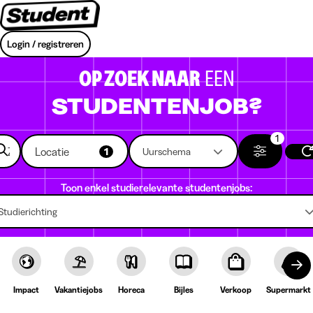
Login / registreren
OP ZOEK NAAR
EEN
STUDENTENJOB?
1
Locatie
1
Uurschema
Toon enkel studierelevante studentenjobs:
Studierichting
Impact
Vakantiejobs
Horeca
Bijles
Verkoop
Supermarkt