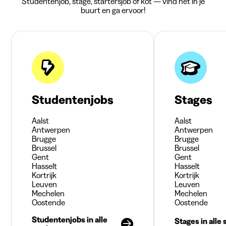
Studentenjob, stage, startersjob of kot — vind het in je
buurt en ga ervoor!
Studentenjobs
Stages
Aalst
Aalst
Antwerpen
Antwerpen
Brugge
Brugge
Brussel
Brussel
Gent
Gent
Hasselt
Hasselt
Kortrijk
Kortrijk
Leuven
Leuven
Mechelen
Mechelen
Oostende
Oostende
Studentenjobs in alle
Stages in alle