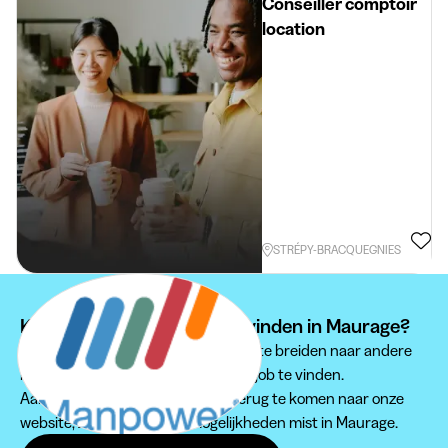
Placement
Conseiller comptoir
location
STRÉPY-BRACQUEGNIES
Kan je je studentenjob niet vinden in Maurage?
Wij raden je aan om je zoektocht uit te breiden naar andere
regio's om een passende studentenjob te vinden.
Aarzel zeker niet om regelmatig terug te komen naar onze
website, zodat je geen jobmogelijkheden mist in Maurage.