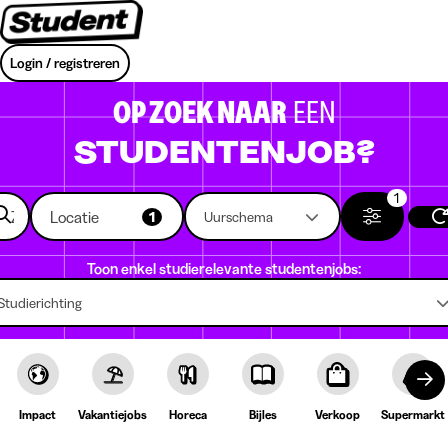
Login / registreren
OP ZOEK NAAR
EEN
STUDENTENJOB?
1
Locatie
1
Uurschema
Toon enkel studierelevante studentenjobs:
Studierichting
Impact
Vakantiejobs
Horeca
Bijles
Verkoop
Supermarkt