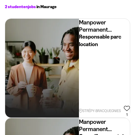
2 studentenjobs
in Maurage
Manpower
Permanent
Placement
Responsable parc
location
STRÉPY-BRACQUEGNIES
1
Manpower
Permanent