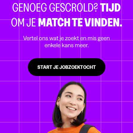
GENOEG GESCROLD?
TIJD
OM JE
MATCH TE VINDEN.
Vertel ons wat je zoekt en mis geen
enkele kans meer.
START JE JOBZOEKTOCHT