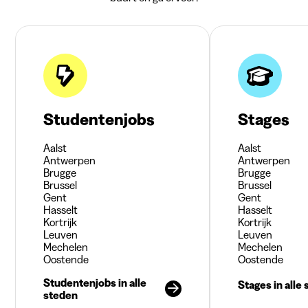
Studentenjobs
Stages
Aalst
Aalst
Antwerpen
Antwerpen
Brugge
Brugge
Brussel
Brussel
Gent
Gent
Hasselt
Hasselt
Kortrijk
Kortrijk
Leuven
Leuven
Mechelen
Mechelen
Oostende
Oostende
Studentenjobs in alle
Stages in alle
steden