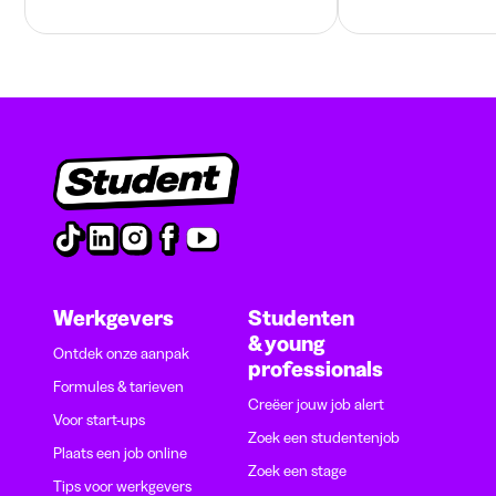
Werkgevers
Studenten
& young
Ontdek onze aanpak
professionals
Formules & tarieven
Creëer jouw job alert
Voor start-ups
Zoek een studentenjob
Plaats een job online
Zoek een stage
Tips voor werkgevers