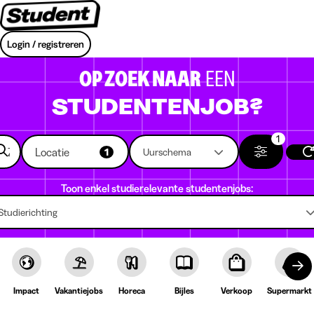
Login / registreren
OP ZOEK NAAR
EEN
STUDENTENJOB?
1
Locatie
1
Uurschema
Toon enkel studierelevante studentenjobs:
Studierichting
Impact
Vakantiejobs
Horeca
Bijles
Verkoop
Supermarkt