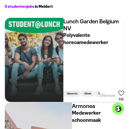
3 studentenjobs
in Meldert
Lunch Garden Belgium
NV
Polyvalente
horecamedewerker
Vakantie
Week
Weekend
Bierbeek
106
Armonea
Medewerker
schoonmaak