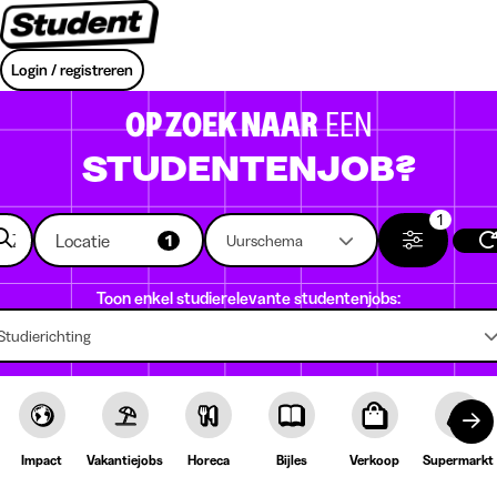
Login / registreren
OP ZOEK NAAR
EEN
STUDENTENJOB?
1
Locatie
1
Uurschema
Toon enkel studierelevante studentenjobs:
Studierichting
Impact
Vakantiejobs
Horeca
Bijles
Verkoop
Supermarkt