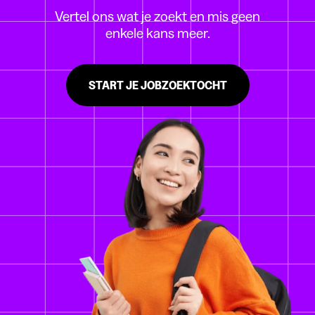
Vertel ons wat je zoekt en mis geen
enkele kans meer.
START JE JOBZOEKTOCHT