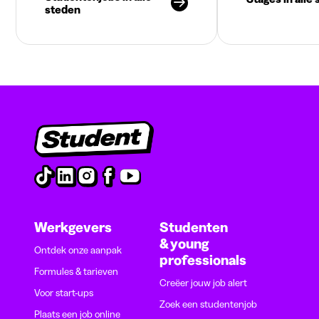
steden
Werkgevers
Studenten
& young
Ontdek onze aanpak
professionals
Formules & tarieven
Creëer jouw job alert
Voor start-ups
Zoek een studentenjob
Plaats een job online