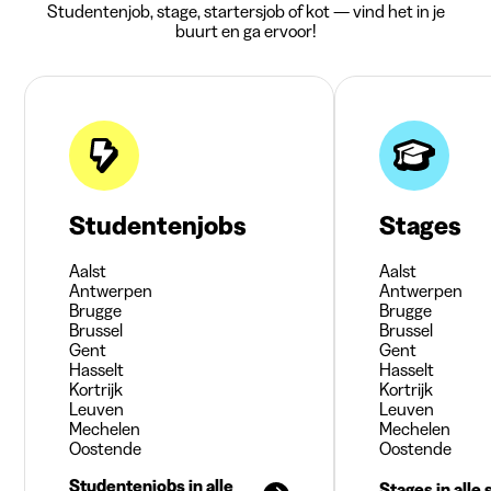
Studentenjob, stage, startersjob of kot — vind het in je
buurt en ga ervoor!
Studentenjobs
Stages
Aalst
Aalst
Antwerpen
Antwerpen
Brugge
Brugge
Brussel
Brussel
Gent
Gent
Hasselt
Hasselt
Kortrijk
Kortrijk
Leuven
Leuven
Mechelen
Mechelen
Oostende
Oostende
Studentenjobs in alle
Stages in alle