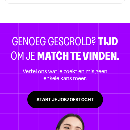
GENOEG GESCROLD?
TIJD
OM JE
MATCH TE VINDEN.
Vertel ons wat je zoekt en mis geen
enkele kans meer.
START JE JOBZOEKTOCHT