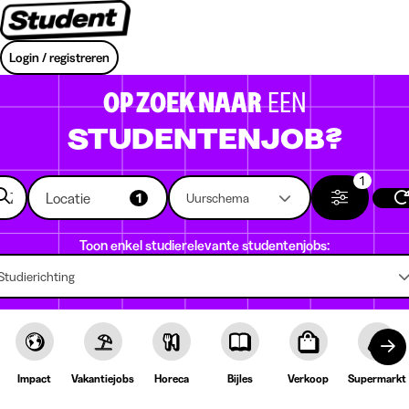
Login / registreren
OP ZOEK NAAR
EEN
STUDENTENJOB?
1
Locatie
1
Uurschema
Toon enkel studierelevante studentenjobs:
Studierichting
Impact
Vakantiejobs
Horeca
Bijles
Verkoop
Supermarkt