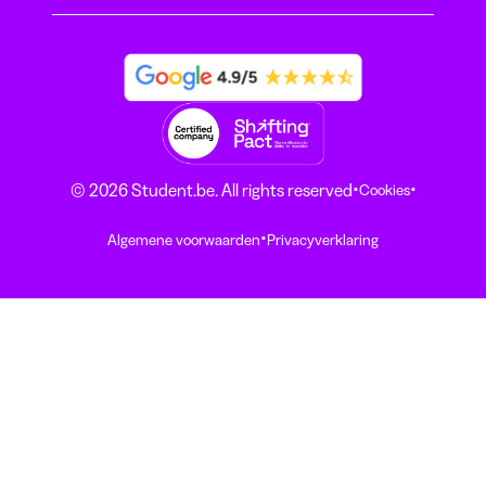
·
·
© 2026 Student.be. All rights reserved
Cookies
·
Algemene voorwaarden
Privacyverklaring