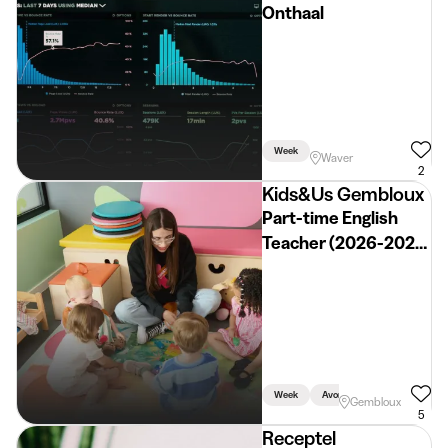
Onthaal
Week
Waver
2
Kids&Us Gembloux
Part-time English
Teacher (2026-2027)
at Kids&Us
Gembloux
Week
Avond
Weekend
S
Gembloux
5
Receptel