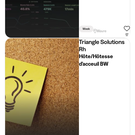
Week
Wavre
17
Triangle Solutions
Rh
Hôte/Hôtesse
d'acceuil BW