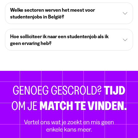
Welke sectoren werven het meest voor
studentenjobs in België?
Hoe solliciteer ik naar een studentenjob als ik
geen ervaring heb?
GENOEG GESCROLD?
TIJD
OM JE
MATCH TE VINDEN.
Vertel ons wat je zoekt en mis geen
enkele kans meer.