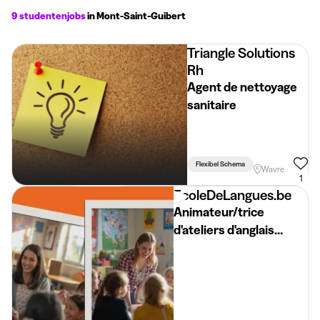
9 studentenjobs
in Mont-Saint-Guibert
Triangle Solutions
Rh
Agent de nettoyage
sanitaire
Flexibel Schema
Wavre
1
EcoleDeLangues.be
Animateur/trice
d'ateliers d'anglais
//SEPTEMBRE// English
workshop facilitator
BW 2026-2027