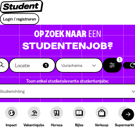
Login / registreren
OP ZOEK NAAR
EEN
STUDENTENJOB?
1
Locatie
1
Uurschema
Toon enkel studierelevante studentenjobs:
Studierichting
Impact
Vakantiejobs
Horeca
Bijles
Verkoop
Supermarkt