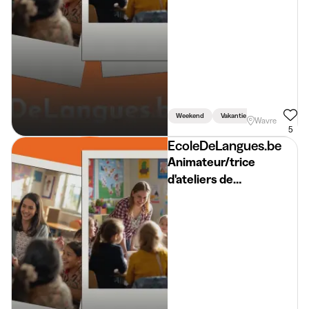
Weekend
Vakantie
Week
Wavre
5
EcoleDeLangues.be
Animateur/trice
d'ateliers de
néerlandais
/SEPTEMBRE/
Begeleider Workshop
Nederlands BW 2026-
2027