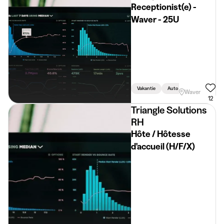
Receptionist(e) -
Waver - 25U
Vakantie
Auto Vereist
Waver
12
Triangle Solutions
RH
Hôte / Hôtesse
d'accueil (H/F/X)