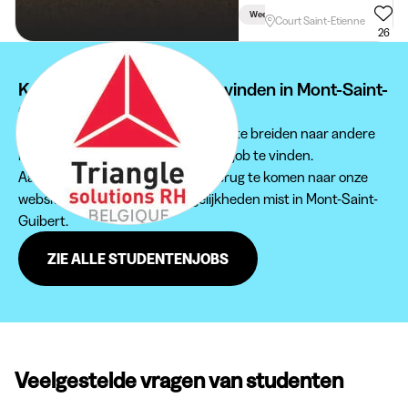
Week
Avond
Weekend
Court Saint-Etienne
26
Kan je je studentenjob niet vinden in Mont-Saint-
Guibert?
Wij raden je aan om je zoektocht uit te breiden naar andere
regio's om een passende studentenjob te vinden.
Aarzel zeker niet om regelmatig terug te komen naar onze
website, zodat je geen jobmogelijkheden mist in Mont-Saint-
Guibert.
ZIE ALLE STUDENTENJOBS
Veelgestelde vragen van studenten