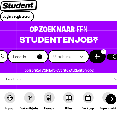
Login / registreren
OP ZOEK NAAR
EEN
STUDENTENJOB?
1
Locatie
1
Uurschema
Toon enkel studierelevante studentenjobs:
Studierichting
Impact
Vakantiejobs
Horeca
Bijles
Verkoop
Supermarkt