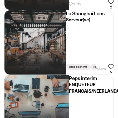
MONS
2
Le Shanghai Lens
Serveur(se)
Flexibel Schema
Rijbewijs Vereist
Lens
5
Peps interim
ENQUETEUR
FRANCAIS/NEERLAND