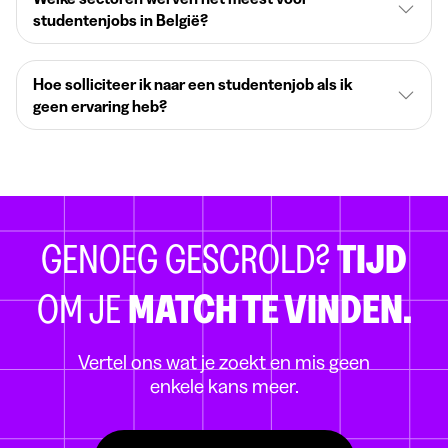
studentenjobs in België?
Hoe solliciteer ik naar een studentenjob als ik
geen ervaring heb?
GENOEG GESCROLD?
TIJD
OM JE
MATCH TE VINDEN.
Vertel ons wat je zoekt en mis geen
enkele kans meer.