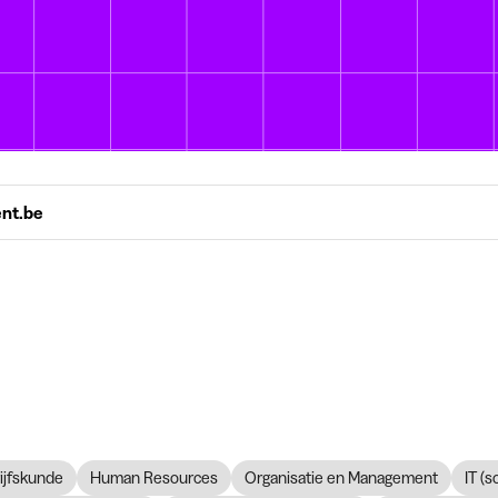
ent.be
ijfskunde
Human Resources
Organisatie en Management
IT (