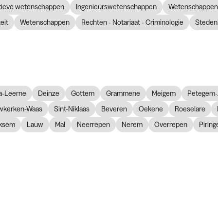
atieve wetenschappen
Ingenieurswetenschappen
Wetenschappen 
eit
Wetenschappen
Rechten - Notariaat - Criminologie
Steden
a-Leerne
Deinze
Gottem
Grammene
Meigem
Petegem-
wkerken-Waas
Sint-Niklaas
Beveren
Oekene
Roeselare
ksem
Lauw
Mal
Neerrepen
Nerem
Overrepen
Piring