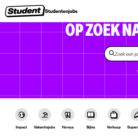
Studentenjobs
Stages
Startersjobs
Bedrijven
OP ZOEK N
Impact
Vakantiejobs
Horeca
Bijles
Verkoop
Super