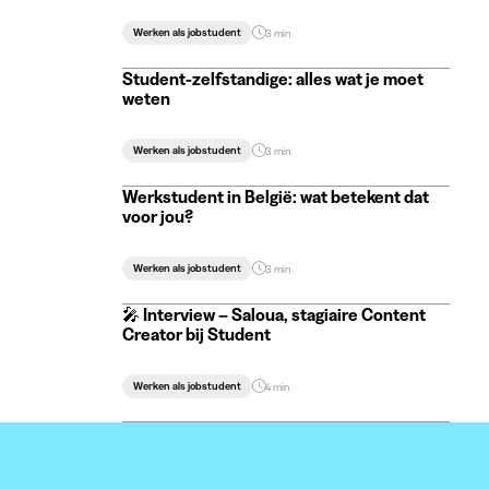
Werken als jobstudent
3 min
Student-zelfstandige: alles wat je moet
weten
Werken als jobstudent
3 min
Werkstudent in België: wat betekent dat
voor jou?
Werken als jobstudent
3 min
🎤 Interview – Saloua, stagiaire Content
Creator bij Student
Werken als jobstudent
4 min