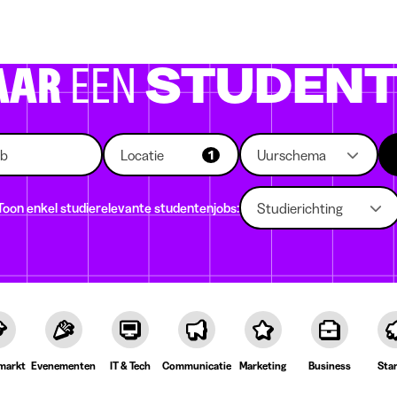
 die rekruteren
Studiekeuze
Koten
News
AAR
EEN
STUDENT
Locatie
Uurschema
1
Toon enkel studierelevante studentenjobs:
Studierichting
markt
Evenementen
IT & Tech
Communicatie
Marketing
Business
Sta