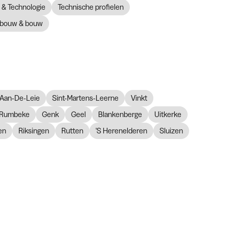
& Technologie
Technische profielen
bouw & bouw
Aan-De-Leie
Sint-Martens-Leerne
Vinkt
Rumbeke
Genk
Geel
Blankenberge
Uitkerke
en
Riksingen
Rutten
'S Herenelderen
Sluizen