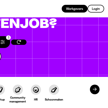
NL
Werkgevers
Login
ENJOB?
1
Community
rtup
HR
Schoonmaken
management