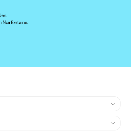
den.
n Noirfontaine.