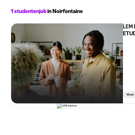
1 studentenjob
in Noirfontaine
LEM 
ETUD
Week