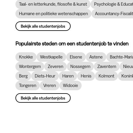
Taal- en letterkunde, filosofie & kunst
Psychologie & Educ
Humane en politieke wetenschappen
Accountancy-Fiscalit
Bekijk alle studentenjobs
Populairste steden om een studentenjob te vinden
Knokke
Westkapelle
Elsene
Astene
Bachte-Mari
Wontergem
Zeveren
Nossegem
Zaventem
Nieu
Berg
Diets-Heur
Haren
Henis
Kolmont
Konin
Tongeren
Vreren
Widooie
Bekijk alle studentenjobs