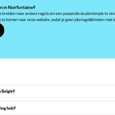
en in Noirfontaine?
 te breiden naar andere regio's om een passende studentenjob te vin
g te komen naar onze website, zodat je geen jobmogelijkheden mist i
 België?
ring heb?