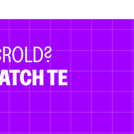
CROLD?
ATCH TE