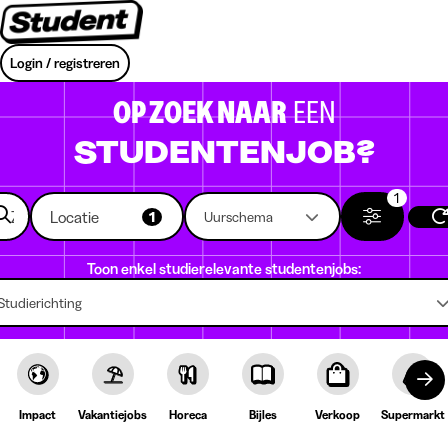
Login / registreren
OP ZOEK NAAR
EEN
STUDENTENJOB?
1
Locatie
1
Uurschema
Toon enkel studierelevante studentenjobs:
Studierichting
Impact
Vakantiejobs
Horeca
Bijles
Verkoop
Supermarkt