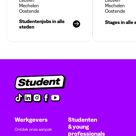
Leuven
Leuven
Mechelen
Mechelen
Oostende
Oostende
Studentenjobs in alle
Stages in alle
steden
Werkgevers
Studenten
& young
Ontdek onze aanpak
professionals