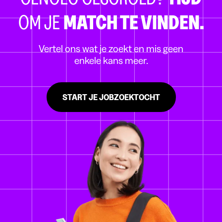
OM JE
MATCH TE VINDEN.
Vertel ons wat je zoekt en mis geen
enkele kans meer.
START JE JOBZOEKTOCHT