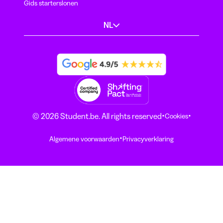
Gids starterslonen
NL
·
·
© 2026 Student.be. All rights reserved
Cookies
·
Algemene voorwaarden
Privacyverklaring