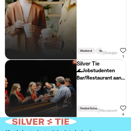
Weekend
Vakantie
Koksijde
1
Silver Tie
🌊Jobstudenten
Bar/Restaurant aan
de Kust 🍹
Flexibel Schema
Nieuwpoort
4