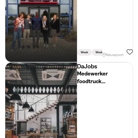
Week
Weekend
Nieuwpoort
DaJobs
Medewerker
foodtruck
(studentenjob) De
Panne