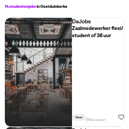
14 studentenjobs
in Oostduinkerke
DaJobs
Zaalmedewerker flexi/
student of 38 uur
Week
Nieuwpoort