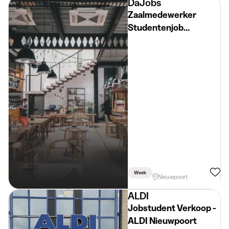
DaJobs
Zaalmedewerker
Studentenjob
Nieuwpoort
Week
Nieuwpoort
ALDI
Jobstudent Verkoop -
ALDI Nieuwpoort