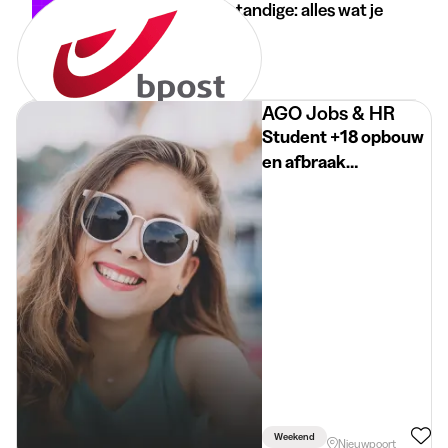
Student-zelfstandige: alles wat je
moet weten
30 apr 2026
3 min
•
AGO Jobs & HR
Student +18 opbouw
en afbraak
beursstand te
Nieuwpoort
Weekend
Nieuwpoort