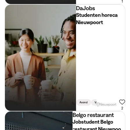
1
DaJobs
Studenten horeca
Nieuwpoort
Avond
Vakantie
Weekend
Nieuwpoort
2
Belgo restaurant
Jobstudent Belgo
restaurant Nieuwpoort