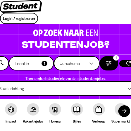
Login / registreren
OP ZOEK NAAR
EEN
STUDENTENJOB?
1
Locatie
1
Uurschema
Toon enkel studierelevante studentenjobs:
Studierichting
Impact
Vakantiejobs
Horeca
Bijles
Verkoop
Supermarkt