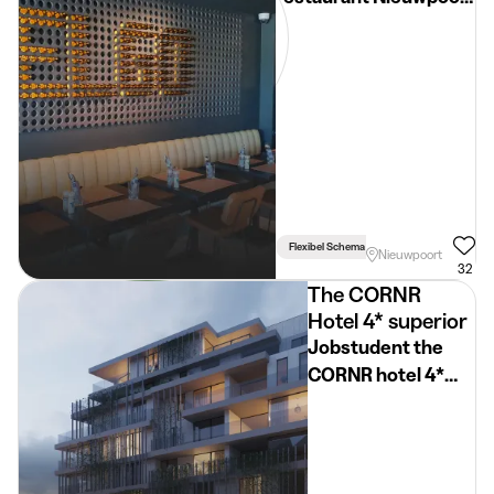
(Verblijf mogelijk
tijdens de
zomervakantie!)
Flexibel Schema
Nieuwpoort
32
The CORNR
Hotel 4* superior
Jobstudent the
CORNR hotel 4*
Superior
(Nieuwpoort)
(Verblijf mogelijk in
zomervakantie!)