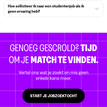
Hoe solliciteer ik naar een studentenjob als ik
geen ervaring heb?
GENOEG GESCROLD?
TIJD
OM JE
MATCH TE VINDEN.
Vertel ons wat je zoekt en mis geen
enkele kans meer.
START JE JOBZOEKTOCHT