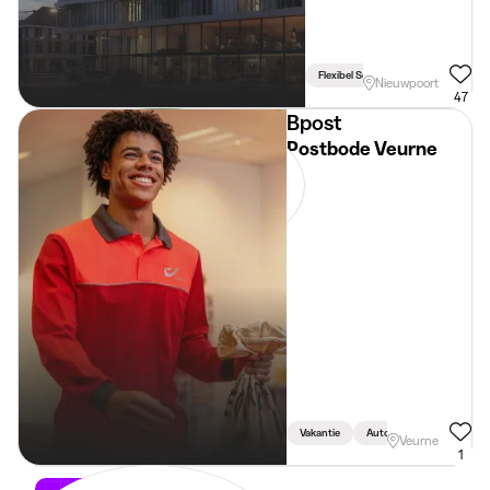
Flexibel Schema
Nieuwpoort
47
Bpost
Postbode Veurne
Vakantie
Auto Vereist
Veurne
1