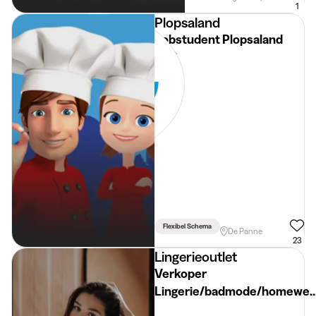
1
Plopsaland
Jobstudent Plopsaland
F&B
Flexibel Schema
De Panne
23
Lingerieoutlet
Verkoper
Lingerie/badmode/homewea
(KOKSIJDE)