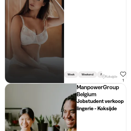
Week
Weekend
Fiets Vereist
Koksijde
1
ManpowerGroup
Belgium
Jobstudent verkoop
lingerie - Koksijde