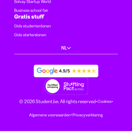
Solvay Startup World
Business school fair
Gratis stuff
Gids studentenlonen
Gids starterslonen
NL
·
·
© 2026 Student.be. All rights reserved
Cookies
·
Algemene voorwaarden
Privacyverklaring