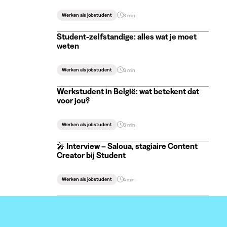
Werken als jobstudent
3 min
Student-zelfstandige: alles wat je moet
weten
Werken als jobstudent
3 min
Werkstudent in België: wat betekent dat
voor jou?
Werken als jobstudent
3 min
🎤 Interview – Saloua, stagiaire Content
Creator bij Student
Werken als jobstudent
4 min