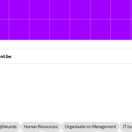
ent.be
ijfskunde
Human Resources
Organisatie en Management
IT (