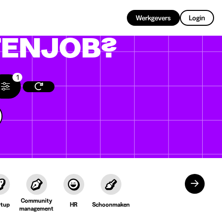
NL
Werkgevers
Login
ENJOB?
1
Community
rtup
HR
Schoonmaken
management