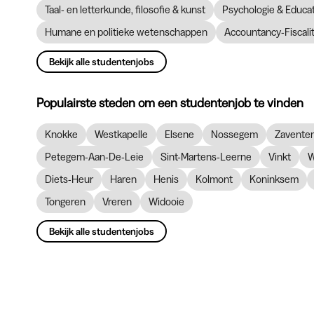
Taal- en letterkunde, filosofie & kunst
Psychologie & Educ
Humane en politieke wetenschappen
Accountancy-Fiscalit
Bekijk alle studentenjobs
Populairste steden om een studentenjob te vinden
Knokke
Westkapelle
Elsene
Nossegem
Zavente
Petegem-Aan-De-Leie
Sint-Martens-Leerne
Vinkt
W
Diets-Heur
Haren
Henis
Kolmont
Koninksem
Tongeren
Vreren
Widooie
Bekijk alle studentenjobs