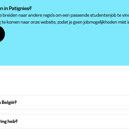
n in Patignies?
 te breiden naar andere regio's om een passende studentenjob te vin
g te komen naar onze website, zodat je geen jobmogelijkheden mist in
 België?
ring heb?