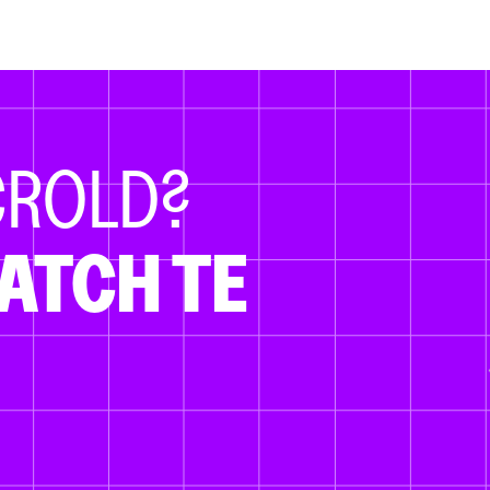
CROLD?
ATCH TE