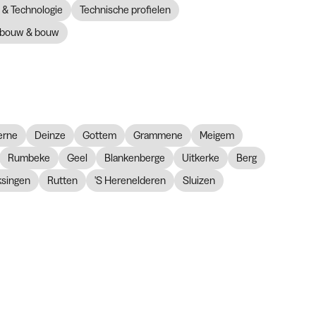
& Technologie
Technische profielen
bouw & bouw
erne
Deinze
Gottem
Grammene
Meigem
Rumbeke
Geel
Blankenberge
Uitkerke
Berg
ksingen
Rutten
'S Herenelderen
Sluizen