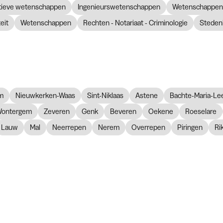
atieve wetenschappen
Ingenieurswetenschappen
Wetenschappen 
eit
Wetenschappen
Rechten - Notariaat - Criminologie
Steden
m
Nieuwkerken-Waas
Sint-Niklaas
Astene
Bachte-Maria-Le
ontergem
Zeveren
Genk
Beveren
Oekene
Roeselare
Lauw
Mal
Neerrepen
Nerem
Overrepen
Piringen
Ri