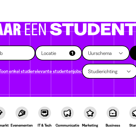
 die rekruteren
Studiekeuze
Koten
News
AAR
EEN
STUDENT
Locatie
Uurschema
1
Toon enkel studierelevante studentenjobs:
Studierichting
markt
Evenementen
IT & Tech
Communicatie
Marketing
Business
Sta