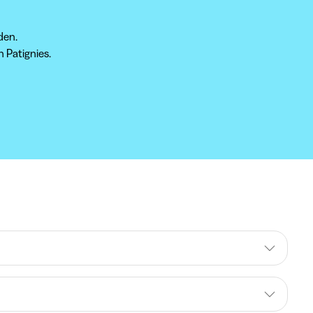
den.
 Patignies.