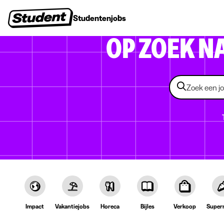
Studentenjobs
Stages
Startersjobs
Bedrijven
OP ZOEK N
Impact
Vakantiejobs
Horeca
Bijles
Verkoop
Super