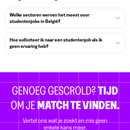
Welke sectoren werven het meest voor
studentenjobs in België?
Hoe solliciteer ik naar een studentenjob als ik
geen ervaring heb?
GENOEG GESCROLD?
TIJD
OM JE
MATCH TE VINDEN.
Vertel ons wat je zoekt en mis geen
enkele kans meer.