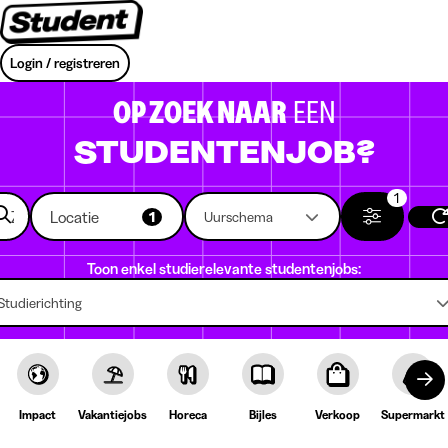
Login / registreren
OP ZOEK NAAR
EEN
STUDENTENJOB?
1
Locatie
1
Uurschema
Toon enkel studierelevante studentenjobs:
Studierichting
Impact
Vakantiejobs
Horeca
Bijles
Verkoop
Supermarkt