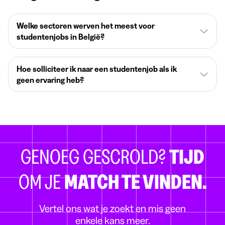
Welke sectoren werven het meest voor
studentenjobs in België?
Hoe solliciteer ik naar een studentenjob als ik
geen ervaring heb?
GENOEG GESCROLD?
TIJD
OM JE
MATCH TE VINDEN.
Vertel ons wat je zoekt en mis geen
enkele kans meer.