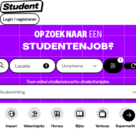
Login / registreren
OP ZOEK NAAR
EEN
STUDENTENJOB?
1
Locatie
1
Uurschema
Toon enkel studierelevante studentenjobs:
Studierichting
Impact
Vakantiejobs
Horeca
Bijles
Verkoop
Supermarkt