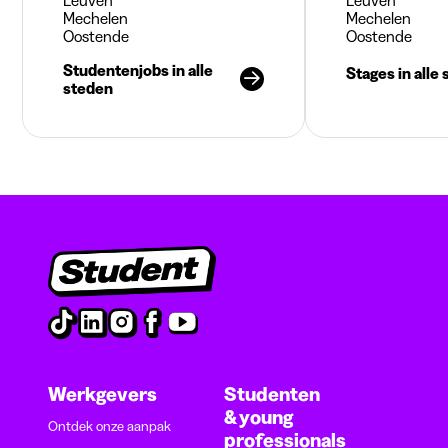
Leuven
Leuven
Mechelen
Mechelen
Oostende
Oostende
Studentenjobs in alle
Stages in alle
steden
Werkgevers
Studenten
& young
Ontdek onze aanpak
professionals