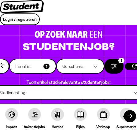
Login / registreren
OP ZOEK NAAR
EEN
STUDENTENJOB?
1
Locatie
1
Uurschema
Toon enkel studierelevante studentenjobs:
Studierichting
Impact
Vakantiejobs
Horeca
Bijles
Verkoop
Supermarkt