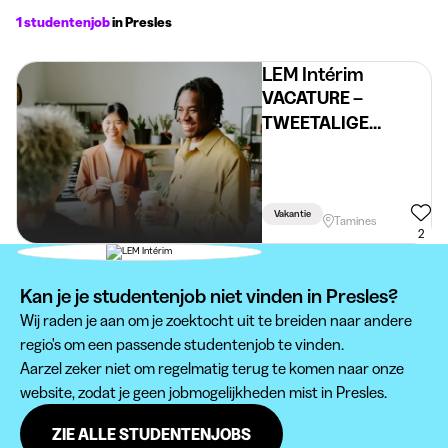
1 studentenjob
in Presles
LEM Intérim
VACATURE –
TWEETALIGE
STUDENT FRANS –
NEDERLANDS
(M/V/X)
Vakantie
Tamines
2
Kan je je studentenjob niet vinden in Presles?
Wij raden je aan om je zoektocht uit te breiden naar andere
regio's om een passende studentenjob te vinden.
Aarzel zeker niet om regelmatig terug te komen naar onze
website, zodat je geen jobmogelijkheden mist in Presles.
ZIE ALLE STUDENTENJOBS