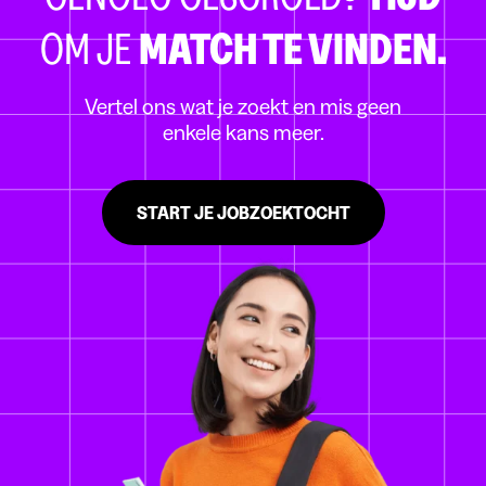
OM JE
MATCH TE VINDEN.
Vertel ons wat je zoekt en mis geen
enkele kans meer.
START JE JOBZOEKTOCHT