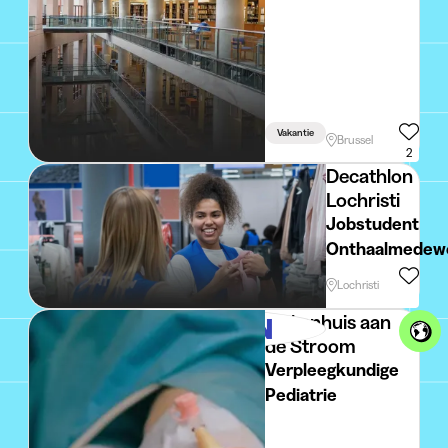
Vakantie
Brussel
2
Decathlon
Lochristi
Jobstudent
Onthaalmedew
- Decathlon
Lochristi
Lochristi -
Ziekenhuis aan
Onmiddellijk
de Stroom
beschikbaar
Verpleegkundige
Pediatrie