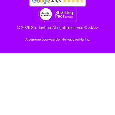
·
·
© 2026 Student.be. All rights reserved
Cookies
·
Algemene voorwaarden
Privacyverklaring