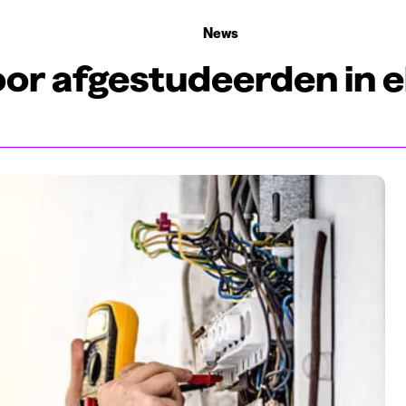
 die rekruteren
Studiekeuze
Koten
News
 in elektromechanica
oor afgestudeerden in