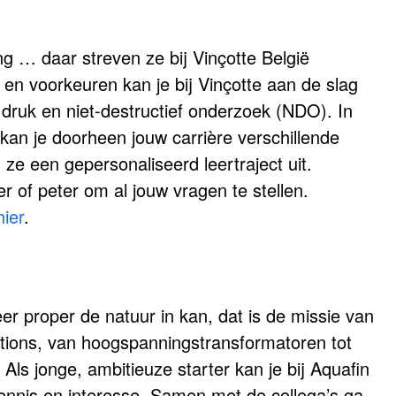
ng … daar streven ze bij Vinçotte België
s en voorkeuren kan je bij Vinçotte aan de slag
t, druk en niet-destructief onderzoek (NDO). In
an je doorheen jouw carrière verschillende
 ze een gepersonaliseerd leertraject uit.
 of peter om al jouw vragen te stellen.
hier
.
er proper de natuur in kan, dat is de missie van
tations, van hoogspanningstransformatoren tot
 Als jonge, ambitieuze starter kan je bij Aquafin
ennis en interesse. Samen met de collega’s ga