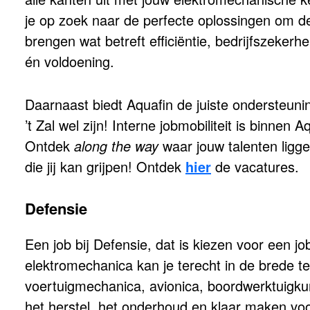
je op zoek naar de perfecte oplossingen om d
brengen wat betreft efficiëntie, bedrijfszekerhe
én voldoening.
Daarnaast biedt Aquafin de juiste ondersteuni
’t Zal wel zijn! Interne jobmobiliteit is binne
Ontdek
along the way
waar jouw talenten ligge
die jij kan grijpen! Ontdek
hier
de vacatures.
Defensie
Een job bij Defensie, dat is kiezen voor een jo
elektromechanica kan je terecht in de brede t
voertuigmechanica, avionica, boordwerktuigku
het herstel, het onderhoud en klaar maken vo