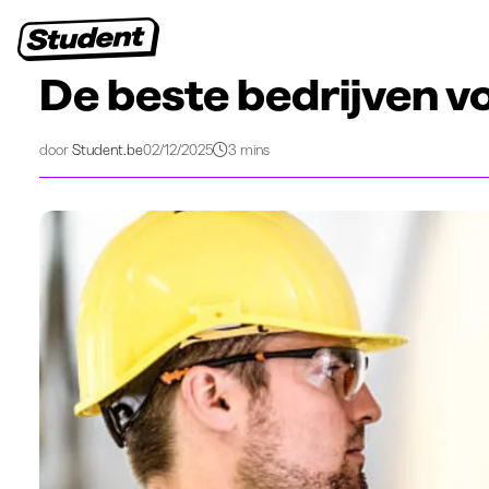
Studentenjobs
Stages
Startersjobs
Bedrijven
>
>
Studentenleven
Afgestudeerd, wat nu?
De beste bedrijven voor afgestudeerden
De beste bedrijven v
door
Student.be
02/12/2025
3 mins