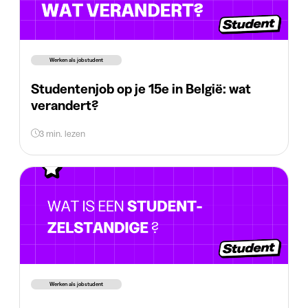
Werken als jobstudent
Studentenjob op je 15e in België: wat
verandert?
3 min. lezen
Werken als jobstudent