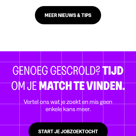
MEER NIEUWS & TIPS
GENOEG GESCROLD?
TIJD
OM JE
MATCH TE VINDEN.
Vertel ons wat je zoekt en mis geen
enkele kans meer.
START JE JOBZOEKTOCHT