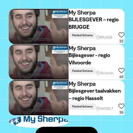
My Sherpa
BIJLESGEVER – regio
BRUGGE
Flexibel Schema
BRUGGE
33
My Sherpa
Bijlesgever - regio
Vilvoorde
Flexibel Schema
Vilvoorde
46
My Sherpa
Bijlesgever taalvakken
– regio Hasselt
Flexibel Schema
HASSELT
39