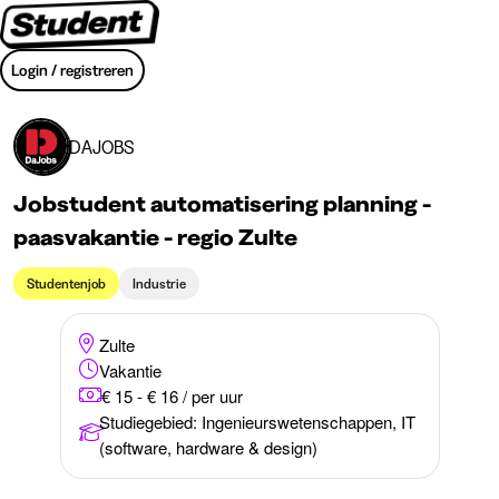
Login / registreren
DAJOBS
Jobstudent automatisering planning -
paasvakantie - regio Zulte
Studentenjob
Industrie
Zulte
Vakantie
€ 15 - € 16 / per uur
Studiegebied
:
Ingenieurswetenschappen, IT
(software, hardware & design)