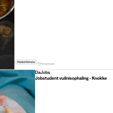
Flexibel Schema
Antwerpen
DaJobs
Jobstudent vuilnisophaling - Knokke