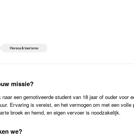
 die rekruteren
Studiekeuze
Koten
News
Horeca & toerisme
jouw missie?
 naar een gemotiveerde student van 18 jaar of ouder voor ee
 uur. Ervaring is vereist, en het vermogen om met een volle 
arte broek en hemd, en eigen vervoer is noodzakelijk.
ken we?