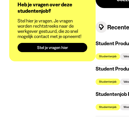
Heb je vragen over deze
studentenjob?
Stel hier je vragen. Je vragen
Recente
worden rechtstreeks naar de
werkgever gestuurd, die zo snel
mogelijk contact met je opneemt!
Student Produ
Stel je vragen hier
Studentenjob
Vaka
Student Produ
Studentenjob
Vaka
Studentenjob 
Studentenjob
Wee