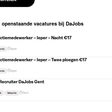
 openstaande vacatures bij DaJobs
ctiemedewerker – Ieper – Nacht €17
Ieper
ntie
ctiemedewerker – Ieper – Twee ploegen €17
Ieper
ntie
Recruiter DaJobs Gent
Gent
k
Vakantie