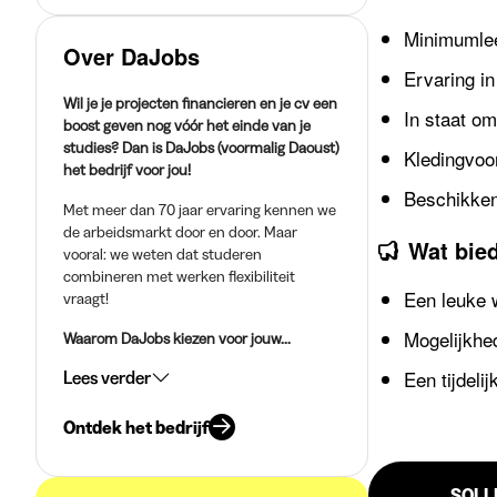
Minimumleef
Over DaJobs
Ervaring in
Wil je je projecten financieren en je cv een
In staat om
boost geven nog vóór het einde van je
studies? Dan is DaJobs (voormalig Daoust)
Kledingvoo
het bedrijf voor jou!
Beschikken
Met meer dan 70 jaar ervaring kennen we
de arbeidsmarkt door en door. Maar
Wat bie
vooral: we weten dat studeren
combineren met werken flexibiliteit
Een leuke 
vraagt!
Mogelijkhe
Waarom DaJobs kiezen voor jouw...
Een tijdeli
Lees verder
Ontdek het bedrijf
SOLL