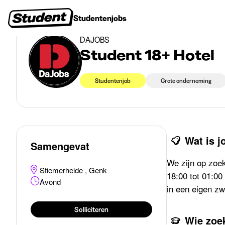
>
>
Studentenjobs
Genk
Student 18+ Hotel
Studentenjobs
Stages
Startersjobs
Bedrijven
DAJOBS
Student 18+ Hotel
Studentenjob
Grote onderneming
Wat is 
Samengevat
We zijn op zoek
Stiemerheide , Genk
18:00 tot 01:00
Avond
in een eigen zw
Solliciteren
Wie zoe