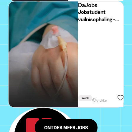
DaJobs
Jobstudent
vuilnisophaling -
Knokke
Week
Knokke
ONTDEK MEER JOBS