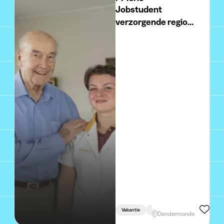
Jobstudent
verzorgende regio
Dendermonde
Vakantie
Studiegerelateerd
Dendermonde