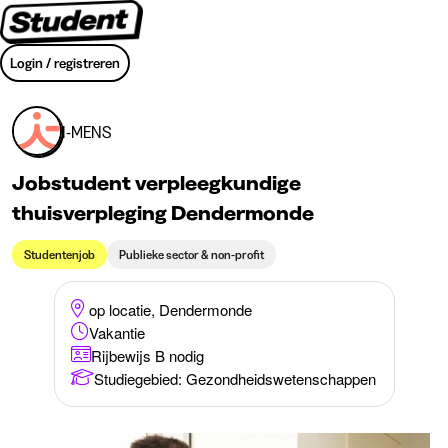
Login / registreren
I-MENS
Jobstudent verpleegkundige
thuisverpleging Dendermonde
Studentenjob
Publieke sector & non-profit
op locatie, Dendermonde
Vakantie
Rijbewijs B nodig
Studiegebied
:
Gezondheidswetenschappen