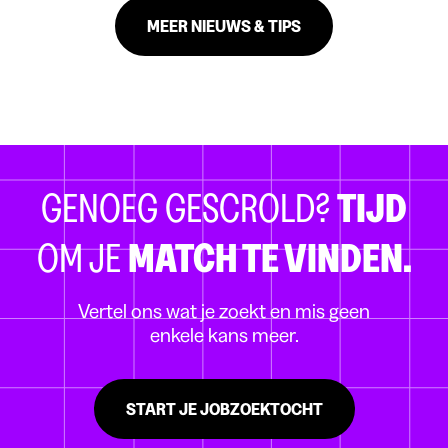
MEER NIEUWS & TIPS
GENOEG GESCROLD?
TIJD
OM JE
MATCH TE VINDEN.
Vertel ons wat je zoekt en mis geen
enkele kans meer.
START JE JOBZOEKTOCHT