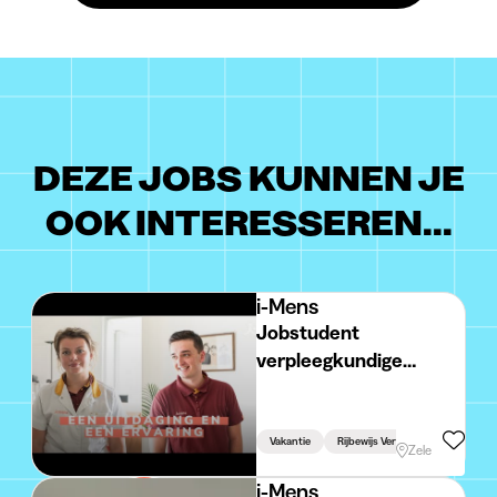
DEZE JOBS KUNNEN JE
OOK INTERESSEREN...
i-Mens
Jobstudent
verpleegkundige
thuisverpleging Zele en
Berlare
Vakantie
Rijbewijs Vereist
Studiegere
Zele
i-Mens