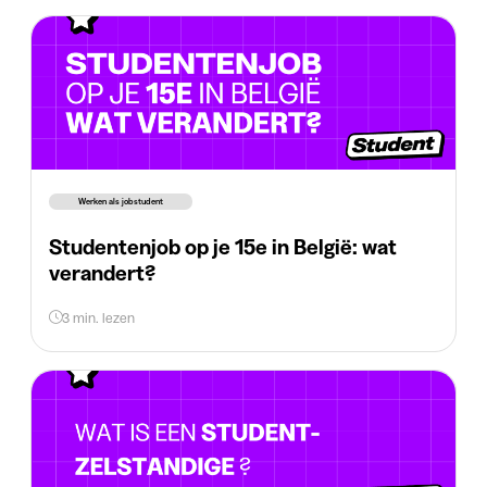
Werken als jobstudent
Studentenjob op je 15e in België: wat
verandert?
3 min. lezen