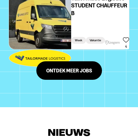
STUDENT CHAUFFEUR
B
Week
Vakantie
Rijbewijs Vereist
Izegem
4
ONTDEK MEER JOBS
NIEUWS