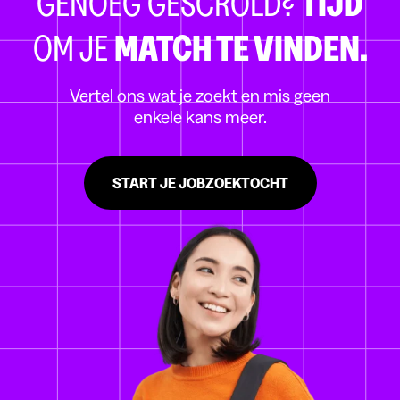
GENOEG GESCROLD?
TIJD
OM JE
MATCH TE VINDEN.
Vertel ons wat je zoekt en mis geen
enkele kans meer.
START JE JOBZOEKTOCHT