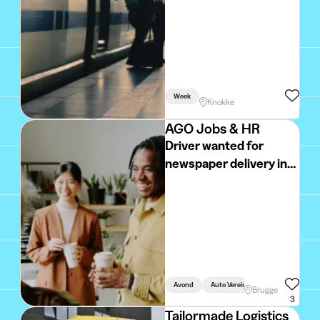
Week
Knokke
AGO Jobs & HR
Driver wanted for
newspaper delivery in
the Bruges area! Night
shift + own vehicle
required!
Avond
Auto Vereist
Rijbewijs Vereist
Brugge
3
Tailormade Logistics