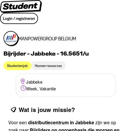
Login / registreren
MANPOWERGROUP BELGIUM
Bijrijder - Jabbeke - 16.5651/u
Studentenjob
Human resources
Jabbeke
Week, Vakantie
Wat is jouw missie?
Voor een
distributiecentrum in Jabbeke
zijn we op
zoek naar
Bijrijders op oproepbasis die morgen en