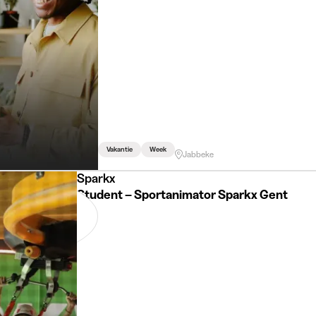
Vakantie
Week
Jabbeke
Sparkx
Student – Sportanimator Sparkx Gent