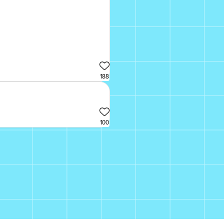
188
100