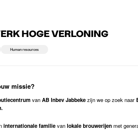
 die rekruteren
Studiekeuze
Koten
News
K WERK HOGE VERLONING
Human resources
jouw missie?
van
zijn we op zoek naar
ibutiecentrum
AB Inbev Jabbeke
n.
n
van
met genera
internationale familie
lokale brouwerijen