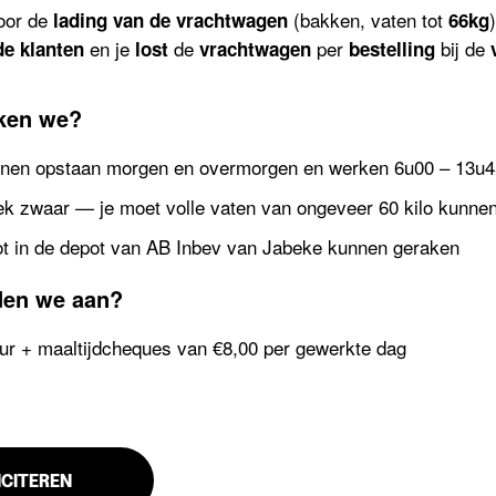
oor de
(bakken, vaten tot
lading van de vrachtwagen
66kg
en je
de
per
bij de
de klanten
lost
vrachtwagen
bestelling
ken we?
nen opstaan morgen en overmorgen en werken 6u00 – 13u4
ek zwaar — je moet volle vaten van ongeveer 60 kilo kunnen 
ot in de depot van AB Inbev van Jabeke kunnen geraken
den we aan?
ur + maaltijdcheques van €8,00 per gewerkte dag
ICITEREN