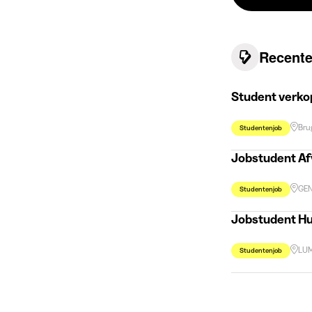
Recente
Student verkop
Bru
Studentenjob
Jobstudent Af
GE
Studentenjob
Jobstudent Hu
LU
Studentenjob