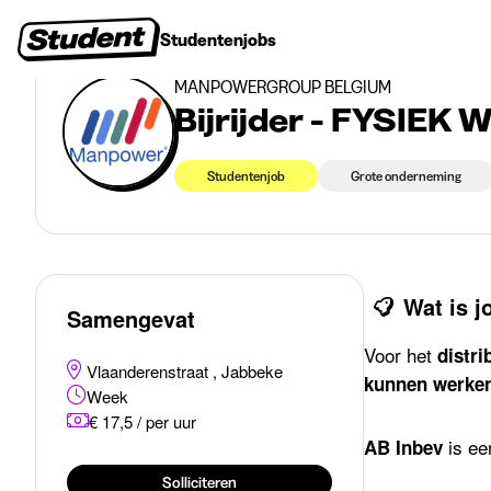
>
>
Studentenjobs
Jabbeke
Bijrijder - FYSIEK WERK HOGE VERLONING
Studentenjobs
Stages
Startersjobs
Bedrijven
MANPOWERGROUP BELGIUM
Bijrijder - FYSIE
Studentenjob
Grote onderneming
Wat is 
Samengevat
Voor het
distr
Vlaanderenstraat , Jabbeke
kunnen werke
Week
€ 17,5 / per uur
is ee
AB Inbev
Solliciteren