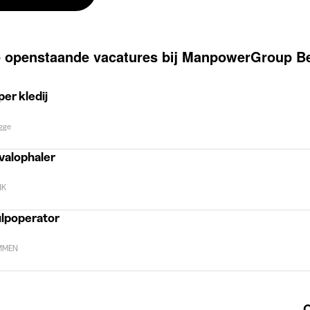
 openstaande vacatures bij ManpowerGroup B
er kledij
gge
valophaler
NK
lpoperator
MMEN
O