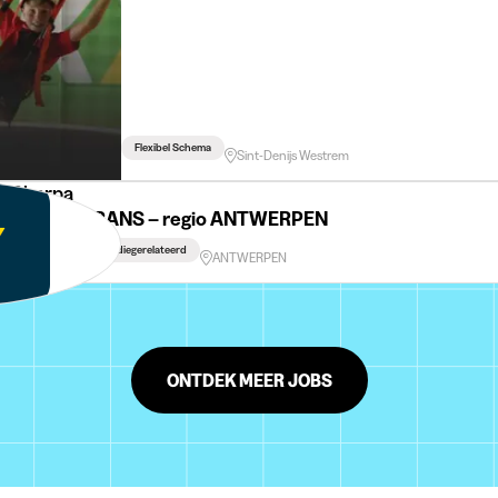
Flexibel Schema
Sint-Denijs Westrem
y Sherpa
ijlesgever FRANS – regio ANTWERPEN
Flexibel Schema
Studiegerelateerd
ANTWERPEN
ONTDEK MEER JOBS