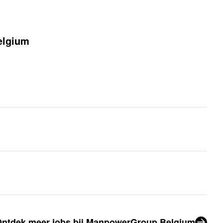
elgium
ntdek meer jobs bij ManpowerGroup Belgium