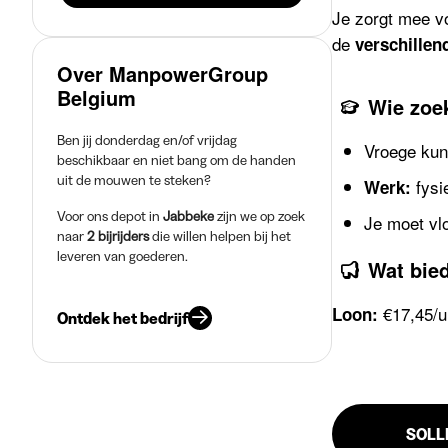
Je zorgt mee v
de
verschillen
Over ManpowerGroup
Belgium
Wie zoe
Ben jij donderdag en/of vrijdag
Vroege kun
beschikbaar en niet bang om de handen
uit de mouwen te steken?
fysi
Werk:
Voor ons depot in
Jabbeke
zijn we op zoek
Je moet vl
naar
2 bijrijders
die willen helpen bij het
leveren van goederen.
Wat bie
€17,45/u
Loon:
Ontdek het bedrijf
SOLL