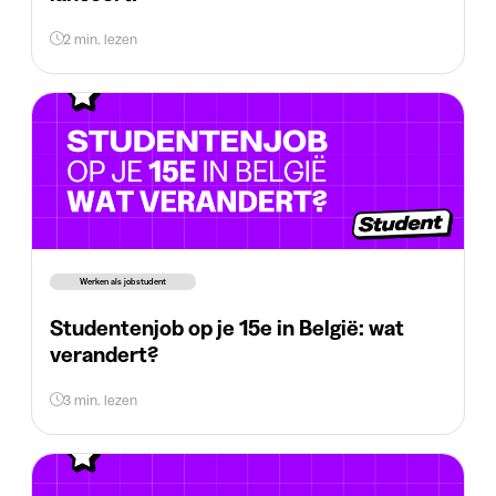
2 min. lezen
Werken als jobstudent
Studentenjob op je 15e in België: wat
verandert?
3 min. lezen