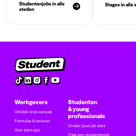
Studentenjobs in alle
Stages in alle
steden
Werkgevers
Studenten
& young
Ontdek onze aanpak
professionals
Formules & tarieven
Creëer jouw job alert
Voor start-ups
Zoek een studentenjob