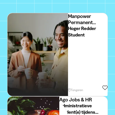
Manpower
Permanent
Placement
Hoger Redder
Student
Tongeren
Ago Jobs & HR
Administratieve
student(e) tijdens