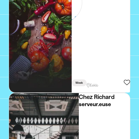
zomervakantie 2026
Week
Eeklo
Chez Richard
serveur.euse