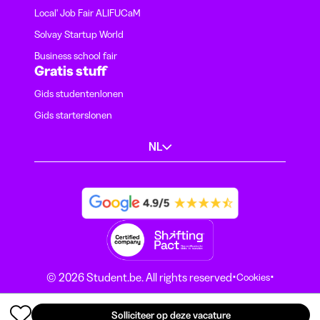
Local' Job Fair ALIFUCaM
Solvay Startup World
Business school fair
Gratis stuff
Gids studentenlonen
Gids starterslonen
NL
·
·
© 2026 Student.be. All rights reserved
Cookies
·
Algemene voorwaarden
Privacyverklaring
Solliciteer op deze vacature