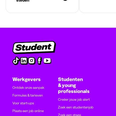
steden
Werkgevers
Studenten
& young
Ontdek onze aanpak
professionals
Formules & tarieven
Creëer jouw job alert
Voor start-ups
Zoek een studentenjob
Plaats een job online
Zoek een stage