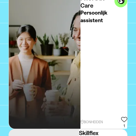
Care
Persoonlijk
assistent
BONHEIDEN
1
Skillflex