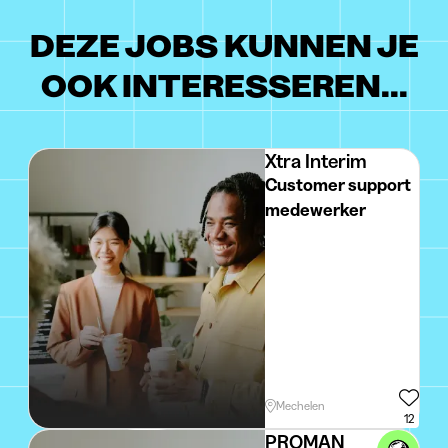
DEZE JOBS KUNNEN JE
OOK INTERESSEREN...
Xtra Interim
Customer support
medewerker
Mechelen
12
PROMAN