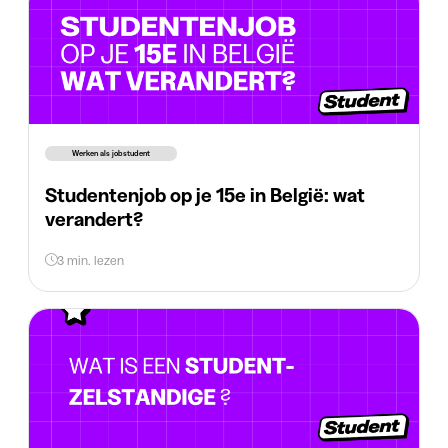
Werken als jobstudent
Studentenjob op je 15e in België: wat
verandert?
3 min. lezen