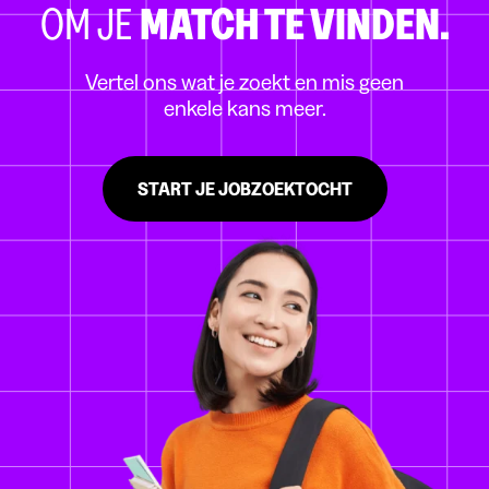
OM JE
MATCH TE VINDEN.
Vertel ons wat je zoekt en mis geen
enkele kans meer.
START JE JOBZOEKTOCHT