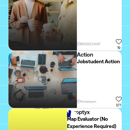
BRASSCHAAT
19
Action
Jobstudent Action
Antwerpen
577
Peroptyx
Map Evaluator (No
Experience Required)