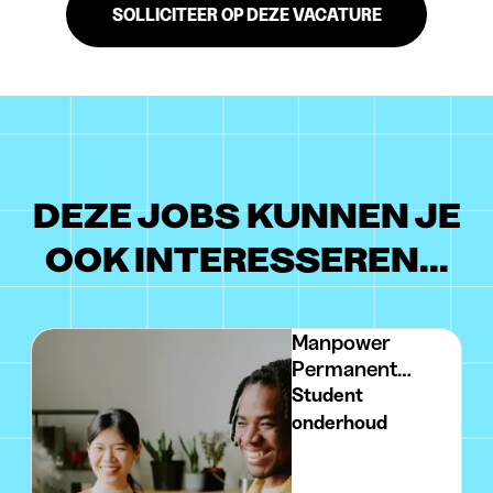
SOLLICITEER OP DEZE VACATURE
DEZE JOBS KUNNEN JE
OOK INTERESSEREN...
Manpower
Permanent
Placement
Student
onderhoud