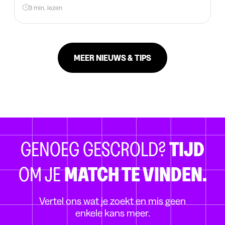
3 min. lezen
MEER NIEUWS & TIPS
GENOEG GESCROLD?
TIJD
OM JE
MATCH TE VINDEN.
Vertel ons wat je zoekt en mis geen
enkele kans meer.