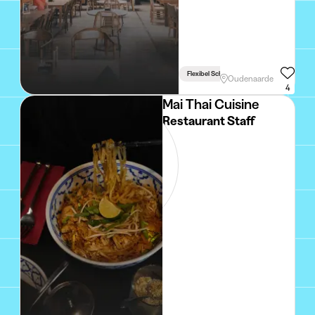
Flexibel Schema
Oudenaarde
4
Mai Thai Cuisine
Restaurant Staff