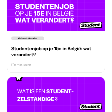
Werken als jobstudent
Studentenjob op je 15e in België: wat
verandert?
3 min. lezen