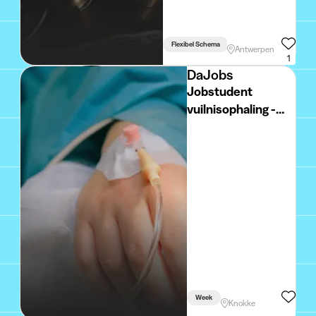
Flexibel Schema
Antwerpen
1
DaJobs
Jobstudent
vuilnisophaling -
Knokke
Week
Knokke