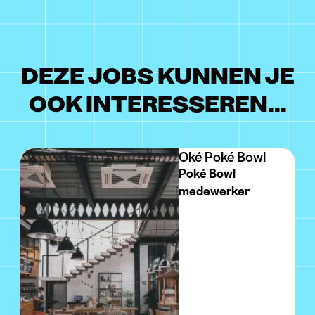
DEZE JOBS KUNNEN JE
OOK INTERESSEREN...
Oké Poké Bowl
Poké Bowl
medewerker