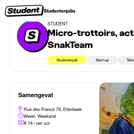
>
>
Studentenjobs
Etterbeek
Micro-trottoirs, acting & Tiktok : rejoins la SnakTeam
Studentenjobs
Stages
Startersjobs
Bedrijven
STUDENT
Micro-trottoirs, acti
SnakTeam
Studentenjob
Start-up
Tele
Samengevat
Rue des Francs 79, Etterbeek
Week, Weekend
€ 14 / per uur