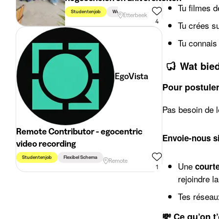
Tu filmes d
Studentenjob
Week
Rijbewijs Vereist
Etterbeek
4
Tu crées s
Tu connais 
Wat bie
EgoVista
Pour postule
Pas besoin de l
Remote Contributor - egocentric
Envoie-nous s
video recording
Studentenjob
Flexibel Schema
Remote
Une
courte
1
rejoindre l
Tes réseaux
💸 Ce qu’on t’