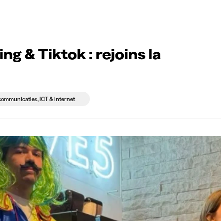
 die rekruteren
Studiekeuze
Koten
News
ng & Tiktok : rejoins la
communicaties, ICT & internet