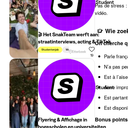
Student
Pas de stress :
vidéo.
Wie zoe
🎬 Het SnakTeam werft aan:
straatinterviews, acting & TikTok
On cherche q
Studentenjob
Week
Vakantie
Weekend
Etterbeek
Parle fran
19
N’a pas pe
Est à l’ai
Aime improv
Student
Est partan
Est dispon
Bonus points
Flyering & Affichage in
hogescholen en universiteiten