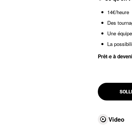
14€/heure
Des tourna
Une équipe 
La possibil
Prêt·e à deven
SOLL
Video