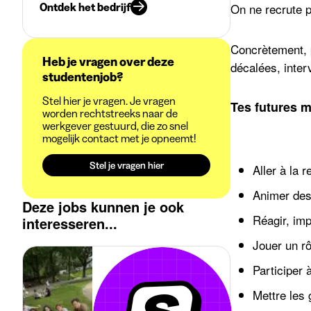
Ontdek het bedrijf
On ne recrute 
Concrètement, p
Heb je vragen over deze
décalées, inter
studentenjob?
Stel hier je vragen. Je vragen
Tes futures m
worden rechtstreeks naar de
werkgever gestuurd, die zo snel
mogelijk contact met je opneemt!
Stel je vragen hier
Aller à la 
Animer des 
Deze jobs kunnen je ook
Réagir, imp
interesseren...
Jouer un r
Participer 
Mettre les 