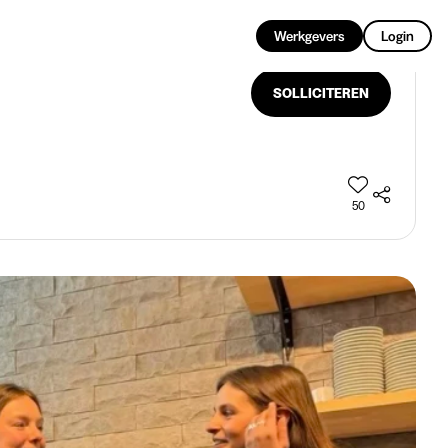
NL
Werkgevers
Login
SOLLICITEREN
50