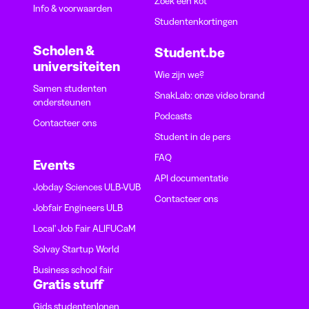
Zoek een kot
Info & voorwaarden
Studentenkortingen
Scholen &
Student.be
universiteiten
Wie zijn we?
Samen studenten
SnakLab: onze video brand
ondersteunen
Podcasts
Contacteer ons
Student in de pers
FAQ
Events
API documentatie
Jobday Sciences ULB-VUB
Contacteer ons
Jobfair Engineers ULB
Local' Job Fair ALIFUCaM
Solvay Startup World
Business school fair
Gratis stuff
Gids studentenlonen