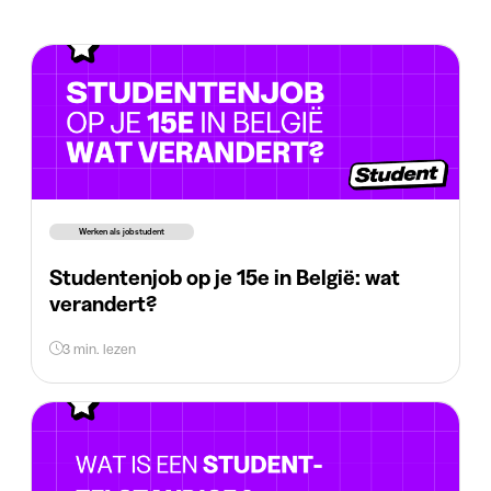
Werken als jobstudent
Studentenjob op je 15e in België: wat
verandert?
3 min. lezen