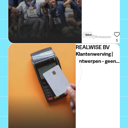
Vakantie
Week
Studiege
Antwerpen
5
REALWISE BV
Klantenwerving |
Antwerpen - geen
ervaring vereist