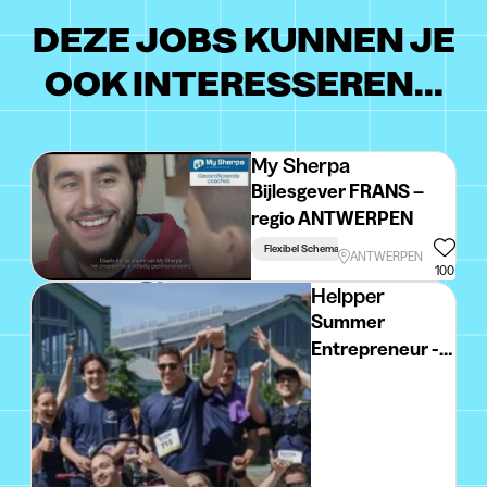
DEZE JOBS KUNNEN JE
OOK INTERESSEREN...
My Sherpa
Bijlesgever FRANS –
regio ANTWERPEN
Flexibel Schema
Studiegerelateerd
ANTWERPEN
100
Helpper
Summer
Entrepreneur -
Antwerpen -
15€/uur