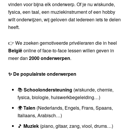
vinden voor bijna elk onderwerp. Of je nu wiskunde,
fysica, een taal, een muziekinstrument of een hobby
wilt onderwijzen, wij geloven dat iedereen iets te delen
heeft.
👉 We zoeken gemotiveerde privéleraren die in heel
België
online of face-to-face lessen willen geven in
meer dan
2000 onderwerpen
.
✨ De populairste onderwerpen
📚
Schoolondersteuning
(wiskunde, chemie,
fysica, biologie, huiswerkbegeleiding…)
🌍
Talen
(Nederlands, Engels, Frans, Spaans,
Italiaans, Arabisch…)
🎵
Muziek
(piano, gitaar, zang, viool, drums…)