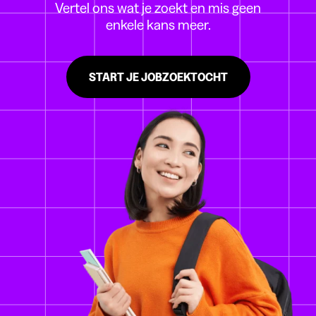
Vertel ons wat je zoekt en mis geen
enkele kans meer.
START JE JOBZOEKTOCHT