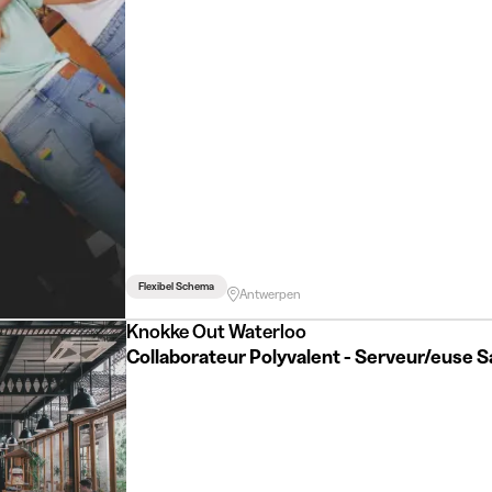
Flexibel Schema
Antwerpen
Knokke Out Waterloo
Collaborateur Polyvalent - Serveur/euse Sa