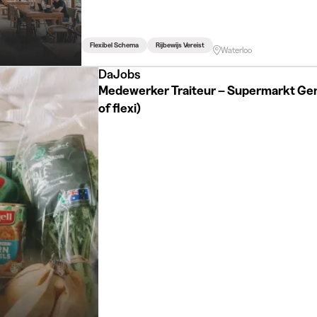
Flexibel Schema
Rijbewijs Vereist
Waterloo
DaJobs
Medewerker Traiteur – Supermarkt Gen
of flexi)