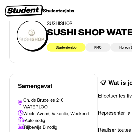
>
>
Studentenjobs
WATERLOO
SUSHI SHOP WATERLOO - Livreur(euse) 10h/s
Studentenjobs
Stages
Startersjobs
Bedrijven
SUSHISHOP
SUSHI SHOP WATERL
Studentenjob
KMO
Horeca 
Wat is 
Samengevat
Effectuer les l
Ch. de Bruxelles 210,
WATERLOO
Représenter la 
Week, Avond, Vakantie, Weekend
Auto nodig
Rijbewijs B nodig
Réaliser toutes