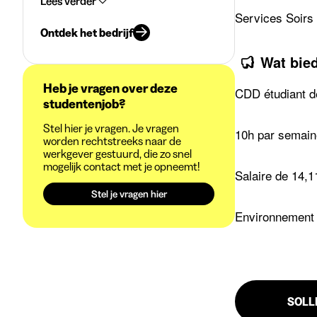
Lees verder
Services Soirs 
Ontdek het bedrijf
Wat bie
Heb je vragen over deze
CDD étudiant d
studentenjob?
Stel hier je vragen. Je vragen
10h par semain
worden rechtstreeks naar de
werkgever gestuurd, die zo snel
mogelijk contact met je opneemt!
Salaire de 14,1
Stel je vragen hier
Environnement d
SOLL