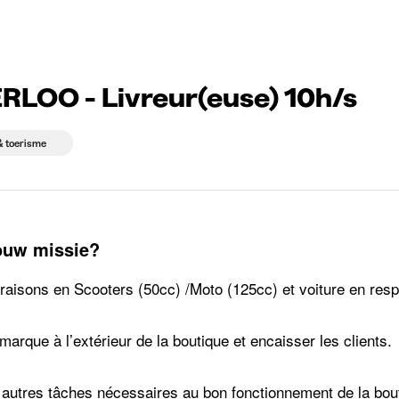
 die rekruteren
Studiekeuze
Koten
News
OO - Livreur(euse) 10h/s
& toerisme
jouw missie?
ivraisons en Scooters (50cc) /Moto (125cc) et voiture en respe
marque à l’extérieur de la boutique et encaisser les clients.
 autres tâches nécessaires au bon fonctionnement de la bouti