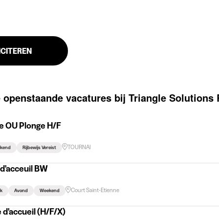
ICITEREN
 openstaande vacatures bij Triangle Solutions
le OU Plonge H/F
TOURNAI
kend
Rijbewijs Vereist
d'acceuil BW
Court Saint-Etienne
k
Avond
Weekend
 d'accueil (H/F/X)