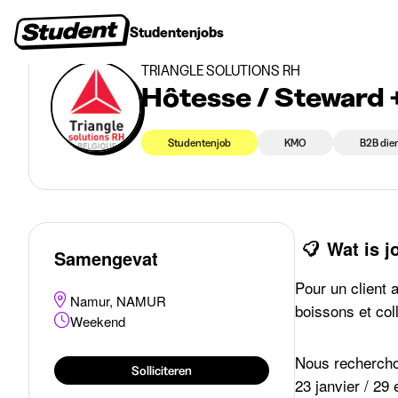
>
>
Studentenjobs
NAMUR
Hôtesse / Steward + Serveuse / Serveur
Studentenjobs
Stages
Startersjobs
Bedrijven
TRIANGLE SOLUTIONS RH
Hôtesse / Steward 
Studentenjob
KMO
B2B die
Wat is 
Samengevat
Pour un client 
Namur, NAMUR
boissons et col
Weekend
Nous recherchon
Solliciteren
23 janvier / 29 