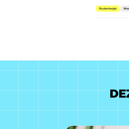
Studentenjob
Wee
DE