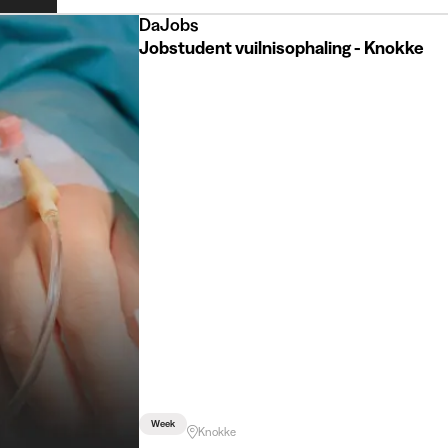
DaJobs
Jobstudent vuilnisophaling - Knokke
Week
Knokke