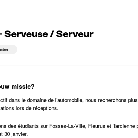
 die rekruteren
Studiekeuze
Koten
News
+ Serveuse / Serveur
nsten
jouw missie?
actif dans le domaine de l'automobile, nous recherchons plusi
lations lors de réceptions.
s des étudiants sur Fosses-La-Ville, Fleurus et Tarcienne po
et 30 janvier.