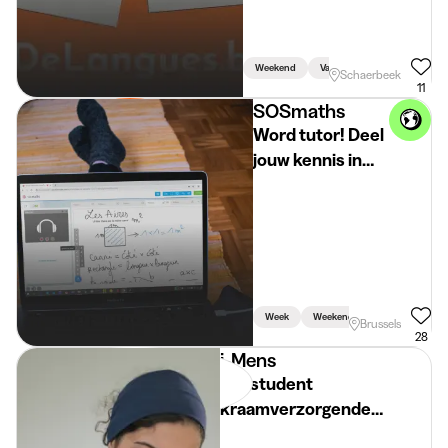
Weekend
Vakantie
Week
Schaerbeek
11
SOSmaths
Word tutor! Deel
jouw kennis in
wiskunde, fysica
of
wetenschappen.
Week
Weekend
Vakantie
Brussels
28
i-Mens
Jobstudent
kraamverzorgende
Brussel en