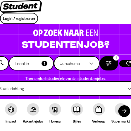
Login / registreren
OP ZOEK NAAR
EEN
STUDENTENJOB?
1
Locatie
1
Uurschema
Toon enkel studierelevante studentenjobs:
Studierichting
Impact
Vakantiejobs
Horeca
Bijles
Verkoop
Supermarkt