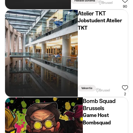
Flexibel Schema
Brussel
90
Atelier TKT
Jobstudent Atelier
TKT
Vakantie
Brussel
2
Bomb Squad
Brussels
Game Host
Bombsquad