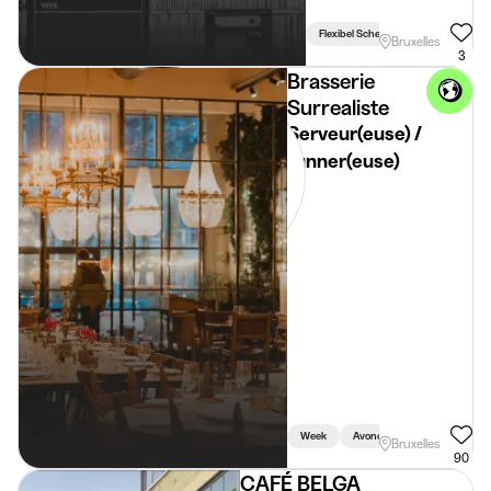
Flexibel Schema
Bruxelles
3
Brasserie
Surrealiste
Serveur(euse) /
runner(euse)
Week
Avond
Weekend
Bruxelles
90
CAFÉ BELGA