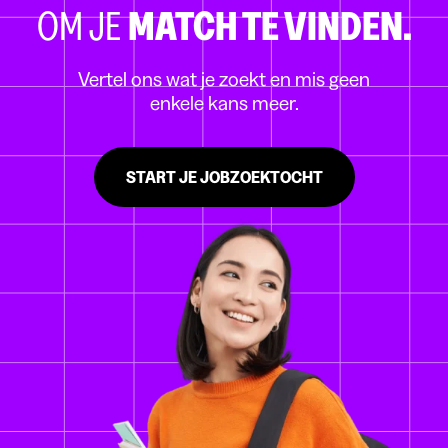
OM JE
MATCH TE VINDEN.
Vertel ons wat je zoekt en mis geen
enkele kans meer.
START JE JOBZOEKTOCHT