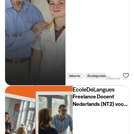
Vakantie
Studiegerelateerd
Beersel
EcoleDeLangues
Freelance Docent
Nederlands (NT2) voor
volwassenen - Brussel