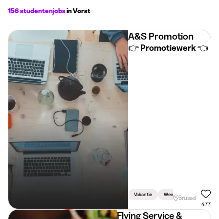
156 studentenjobs
in Vorst
A&S Promotion
👉 Promotiewerk 👈
Vakantie
Week
Weekend
Brussel
477
Flying Service &