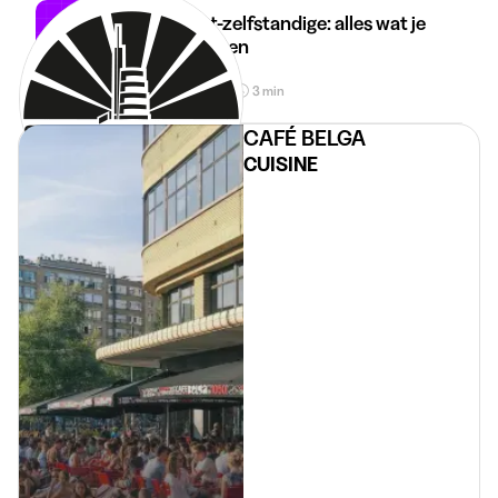
Student-zelfstandige: alles wat je
moet weten
30 apr 2026
3 min
•
CAFÉ BELGA
CUISINE