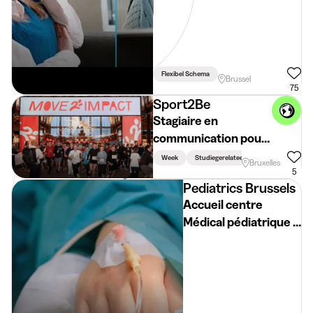
Flexibel Schema
Brussel
75
Sport2Be
Stagiaire en
communication pour
son événement
Week
Studiegerelateerd
Bruxelles
annuel Move2Impact
5
Pediatrics Brussels
Accueil centre
Médical pédiatrique /
Webmaster