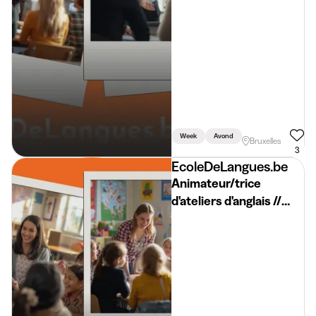
Week
Avond
Bruxelles
3
EcoleDeLangues.be
Animateur/trice
d'ateliers d'anglais //
SEPTEMBRE// English
workshop facilitator
BXL 2026-2027