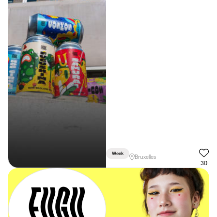
Week
Bruxelles
30
De beste
studentenjobs in
je mailbox. Dat is
pas eenvoudig!