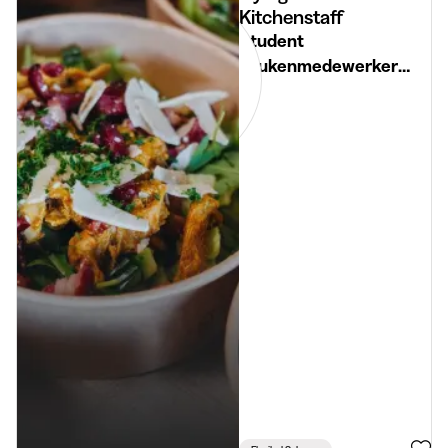
Kitchenstaff
Student
keukenmedewerker
vliegende ploeg Brussel
(m/v/x)