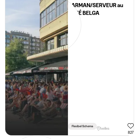
BARMAN/SERVEUR au
CAFÉ BELGA
Flexibel Schema
Ixelles
827