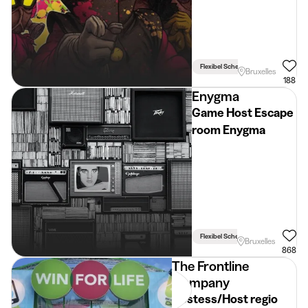
Flexibel Schema
Bruxelles
188
Enygma
Game Host Escape
room Enygma
Flexibel Schema
Bruxelles
868
The Frontline
Company
Hostess/Host regio