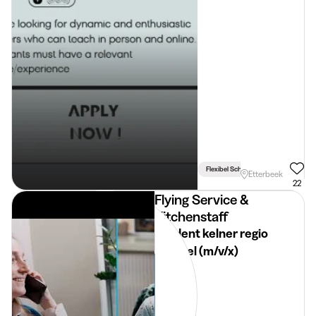
Flexibel Schema
Studiegerelat
Etterbeek
22
Flying Service &
Kitchenstaff
Student kelner regio
Brussel (m/v/x)