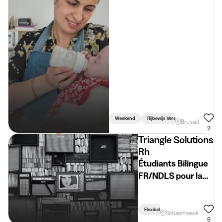
deelgemeenten
Weekend
Rijbewijs Vereist
Brussel
2
Triangle Solutions
Rh
Étudiants Bilingue
FR/NDLS pour la
Fête de la Cerise
Flexibel Schema
Schaerbeeck
9