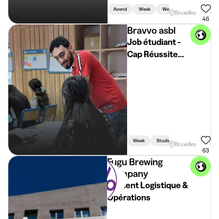
Avond
Week
Weekend
Bruxelles
46
Bravvo asbl
Job étudiant -
Cap Réussite
été 2026
Week
Studiegerelateerd
Bruxelles
63
Fugu Brewing
Company
Student Logistique &
Opérations