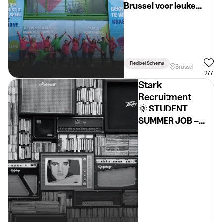
Brussel voor leuke
events
Flexibel Schema
Brussel
277
Stark
Recruitment
🌞 STUDENT
SUMMER JOB –
BLANKENBERGE
🌞