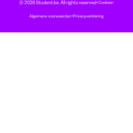
·
·
© 2026 Student.be. All rights reserved
Cookies
·
Algemene voorwaarden
Privacyverklaring