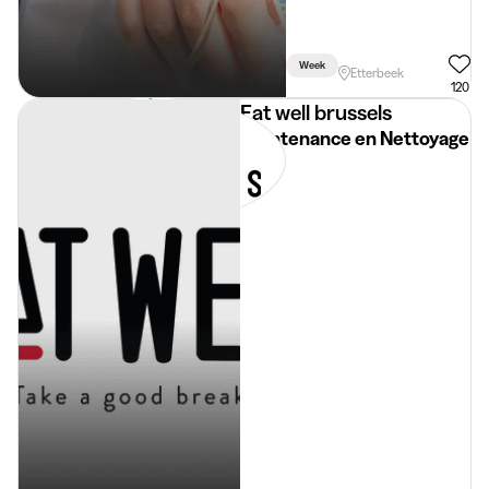
Week
Etterbeek
120
Eat well brussels
Maintenance en Nettoyage