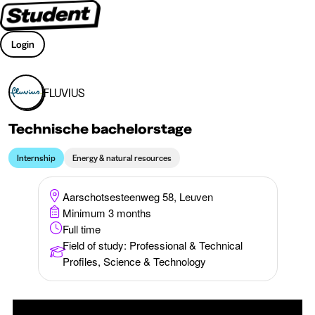
Login
FLUVIUS
Technische bachelorstage
Internship
Energy & natural resources
Aarschotsesteenweg 58, Leuven
Minimum 3 months
Full time
Field of study
:
Professional & Technical
Profiles, Science & Technology