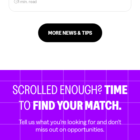
1 min. read
MORE NEWS & TIPS
SCROLLED ENOUGH?
TIME
TO
FIND YOUR MATCH.
Tell us what you're looking for and don't
miss out on opportunities.