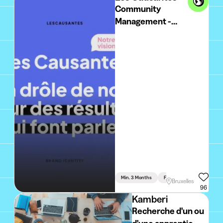
Community
Management -
Créateur de
contenus (Vidéos
TikTok, Podcast,
Articles optimisés
SEO, ...)
Min. 3 Months
Full Time
Bruxelles
96
Kamberi
Recherche d'un ou