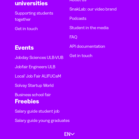
universities
SnakLab: our video brand
Supporting students
Podcasts
together
Student in the media
Get in touch
FAQ
API documentation
Events
Get in touch
Jobday Sciences ULB-VUB
Jobfair Engineers ULB
Local' Job Fair ALIFUCaM
Solvay Startup World
Business school fair
Freebies
Salary guide student job
Salary guide young graduates
EN