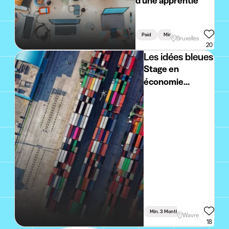
d'une apprentie
Paid
Min. 6 Months
Part Tim
Bruxelles
20
Les idées bleues
Stage en
économie
circulaire
Min. 3 Months
Full Time
Wavre
18