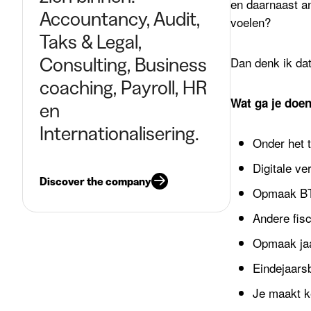
en daarnaast an
Accountancy, Audit,
voelen?
Taks & Legal,
Consulting, Business
Dan denk ik da
coaching, Payroll, HR
Wat ga je doe
en
Internationalisering.
Onder het t
Digitale v
Discover the company
Opmaak BT
Andere fisc
Opmaak ja
Eindejaars
Je maakt ke