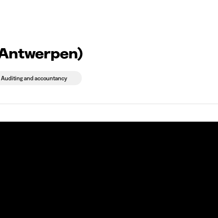
g companies
Study choice
Student rooms
News
ounting stage ( Antwerpen)
Auditing and accountancy