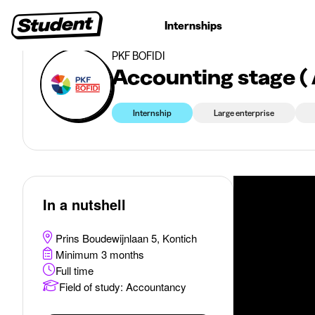
>
>
Internships
Accountancy
Accounting stage ( Antwerpen)
Student jobs
Internships
First jobs
Recruitin
PKF BOFIDI
Acc
Internship
Large enterprise
In a nutshell
Prins Boudewijnlaan 5, Kontich
Minimum 3 months
Full time
Field of study
:
Accountancy