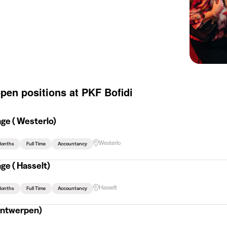
open positions at PKF Bofidi
ge ( Westerlo)
Westerlo
Months
Full Time
Accountancy
ge ( Hasselt)
Hasselt
Months
Full Time
Accountancy
 Antwerpen)