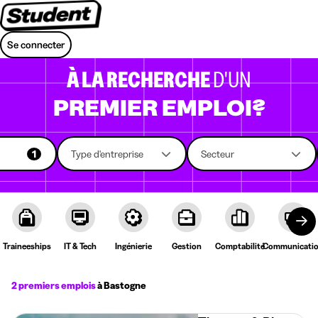
Se connecter
À LA RECHERCHE
D'UN
PREMIER EMPLOI?
1
Type d'entreprise
Secteur
Traineeships
IT & Tech
Ingénierie
Gestion
Comptabilité
Communicati
2 premiers emplois
à Bastogne