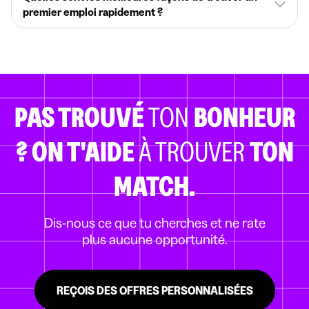
premier emploi rapidement ?
PAS TROUVÉ
TON
BONHEUR
?
ON T'AIDE
À TROUVER
TON
MATCH.
Dis-nous ce que tu cherches et ne rate
plus aucune opportunité.
REÇOIS DES OFFRES PERSONNALISÉES