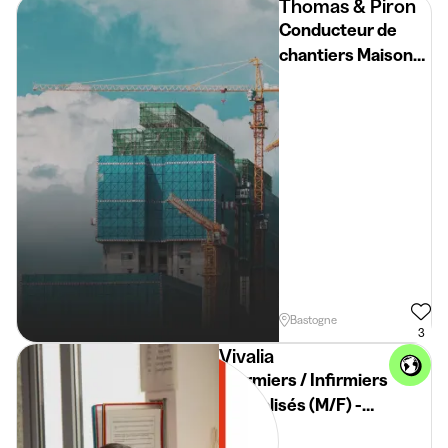
Thomas & Piron
Conducteur de
chantiers Maisons
unifamiliales
(Province du Lux)
Bastogne
3
Vivalia
Infirmiers / Infirmiers
spécialisés (M/F) -
Bastogne