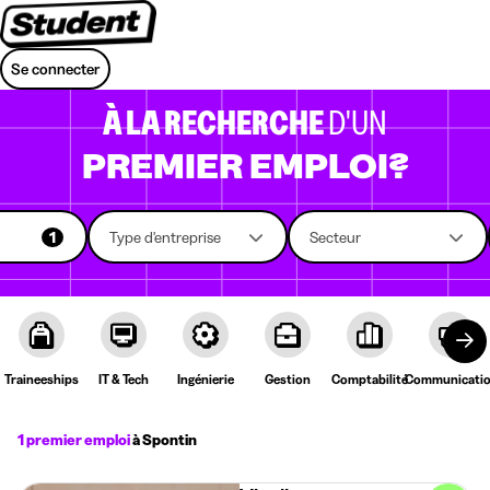
Se connecter
À LA RECHERCHE
D'UN
PREMIER EMPLOI?
1
Type d'entreprise
Secteur
Traineeships
IT & Tech
Ingénierie
Gestion
Comptabilité
Communicati
1 premier emploi
à Spontin