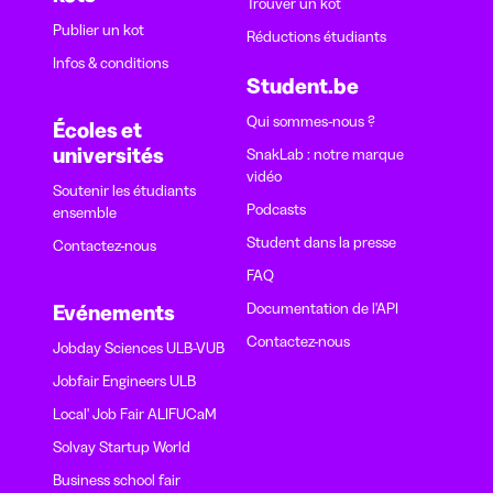
Trouver un kot
Publier un kot
Réductions étudiants
Infos & conditions
Student.be
Qui sommes-nous ?
Écoles et
universités
SnakLab : notre marque
vidéo
Soutenir les étudiants
Podcasts
ensemble
Student dans la presse
Contactez-nous
FAQ
Documentation de l'API
Evénements
Contactez-nous
Jobday Sciences ULB-VUB
Jobfair Engineers ULB
Local' Job Fair ALIFUCaM
Solvay Startup World
Business school fair