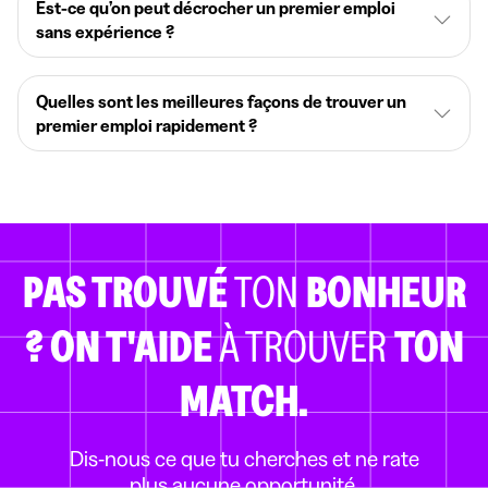
Est-ce qu’on peut décrocher un premier emploi
sans expérience ?
Quelles sont les meilleures façons de trouver un
premier emploi rapidement ?
PAS TROUVÉ
TON
BONHEUR
?
ON T'AIDE
À TROUVER
TON
MATCH.
Dis-nous ce que tu cherches et ne rate
plus aucune opportunité.