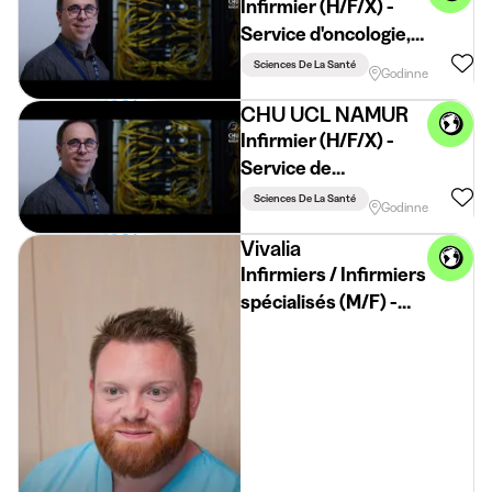
Infirmier (H/F/X) -
Service d'oncologie,
d'onco-pneumologie
Sciences De La Santé
Godinne
et de chirurgie
CHU UCL NAMUR
urologique - Site
Infirmier (H/F/X) -
Godinne
Service de
cardiologie, chirurgie
Sciences De La Santé
Godinne
cardio vasculaire et
Vivalia
thoracique - Site
Infirmiers / Infirmiers
Godinne
spécialisés (M/F) -
Marche