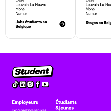
Liège
Liège
Louvain-La-Neuve
Louvain-La-Ne
Mons
Mons
Namur
Namur
Jobs étudiants en
Stages en Bel
Belgique
Employeurs
Étudiants
& jeunes
Découvrez nos services