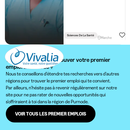
Sciences De La Santé
Marche
Vous ne pouvez pas trouver votre premier
emploi à Purnode ?
Nous te conseillons d'étendre tes recherches vers d'autres
régions pour trouver le premier emploi qui te convient.
Par ailleurs, n'hésite pas à revenir régulièrement sur notre
site pour ne pas rater de nouvelles opportunités qui
s'offriraient à toi dans la région de Purnode.
VOIR TOUS LES PREMIER EMPLOIS