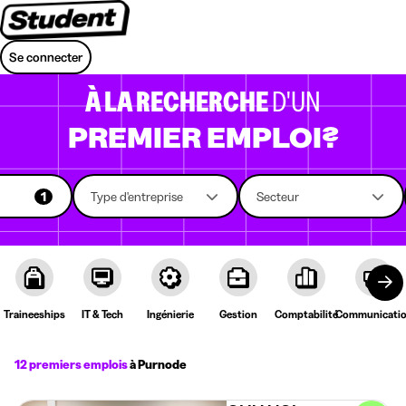
Se connecter
À LA RECHERCHE
D'UN
PREMIER EMPLOI?
1
Type d'entreprise
Secteur
Traineeships
IT & Tech
Ingénierie
Gestion
Comptabilité
Communicati
12 premiers emplois
à Purnode