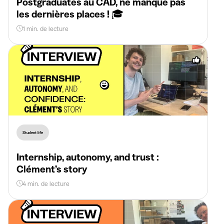
Postgraduates au CAD, ne manque pas
les dernières places ! 🎓
1 min. de lecture
Student life
Internship, autonomy, and trust :
Clément’s story
4 min. de lecture