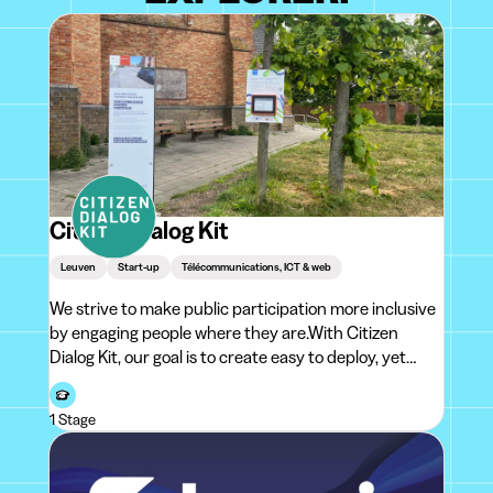
Citizen Dialog Kit
Leuven
Start-up
Télécommunications, ICT & web
We strive to make public participation more inclusive
by engaging people where they are.With Citizen
Dialog Kit, our goal is to create easy to deploy, yet
highly effective new forms of civic engagement. By
making participation local, contextual and situated,
1 Stage
we aim to provide totally uniqu