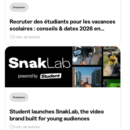
Employeurs
Recruter des étudiants pour les vacances
scolaires : conseils & dates 2026 en
Belgique
2 min. de lecture
Employeurs
Student launches SnakLab, the video
brand built for young audiences
1 min. de lecture