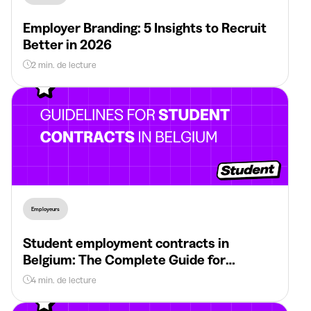
Employer Branding: 5 Insights to Recruit
Better in 2026
2 min. de lecture
Employeurs
Student employment contracts in
Belgium: The Complete Guide for
Employers in 2026
4 min. de lecture