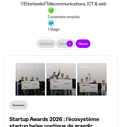
Etterbeek
Télécommunications, ICT & web
2 premiers emplois
1 Stage
Général
Jobs
News
3
Évenements
Startup Awards 2026 : l'écosystème
startup belge continue de grandir