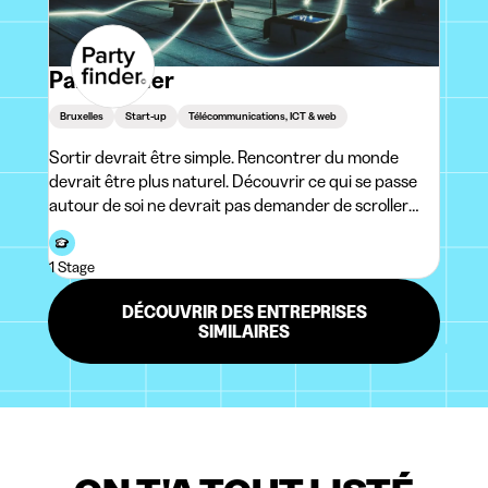
PartyFinder
Bruxelles
Start-up
Télécommunications, ICT & web
Sortir devrait être simple. Rencontrer du monde
devrait être plus naturel. Découvrir ce qui se passe
autour de soi ne devrait pas demander de scroller
pendant des heures.PartyFinder est une plateforme
qui veut réinventer la manière dont les gens vivent
1 Stage
leur ville : soirées, évén
DÉCOUVRIR DES ENTREPRISES
SIMILAIRES