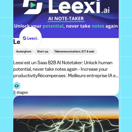
Leexi
Auderghem
Start-up
Télécommunications, ICT & web
Leexi est un Saas B2B AI Notetaker: Unlock human
potential, never take notes again - Increase your
productivityRécompenses : Meilleure entreprise IA en
Belgique (2025)Innovative Starters Awards
(2025)L'Étincelle d'Argent aux Innovation Awards e
3 stages