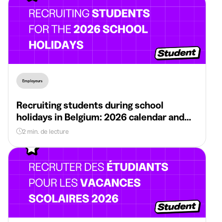
Employeurs
Recruiting students during school
holidays in Belgium: 2026 calendar and
useful tips
2 min. de lecture