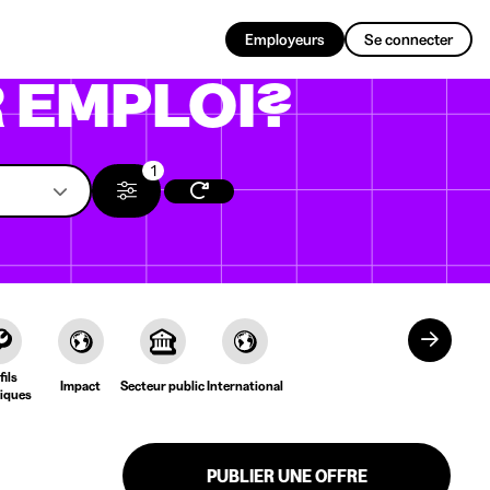
FR
Employeurs
Se connecter
 EMPLOI?
1
fils
Impact
Secteur public
International
iques
PUBLIER UNE OFFRE