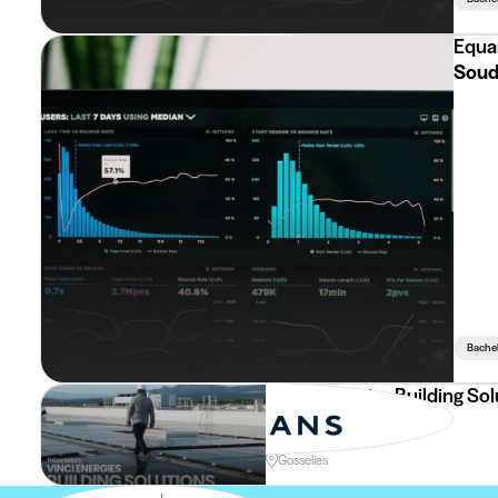
Equa
Soud
Bachel
VINCI Energies Building Sol
HVAC Technician
Gosselies