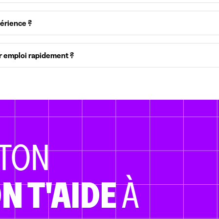
érience ?
er emploi rapidement ?
TON
N T'AIDE
À