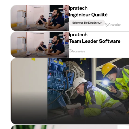
Ipratech
Ingénieur Qualité
Sciences De L'ingénieur
Gosselies
Ipratech
Team Leader Software
Gosselies
Equa