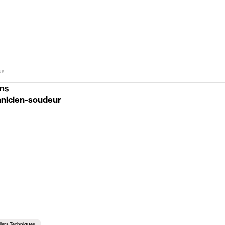
us
ns
nicien-soudeur
iers Techniques