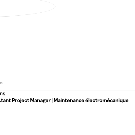
mation Engineer
us
ns
Assistant Project Manager | Maintenance électromécanique