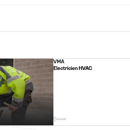
VMA
Electricien HVAC
Jumet
ns