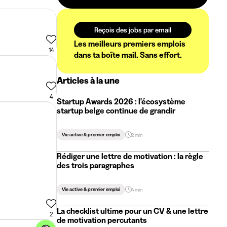
Reçois des jobs par email
Les meilleurs premiers emplois
14
dans ta boîte mail. Sans effort.
Articles à la une
4
Startup Awards 2026 : l'écosystème
startup belge continue de grandir
Vie active & premier emploi
2 min
Rédiger une lettre de motivation : la règle
des trois paragraphes
Vie active & premier emploi
4 min
La checklist ultime pour un CV & une lettre
2
de motivation percutants