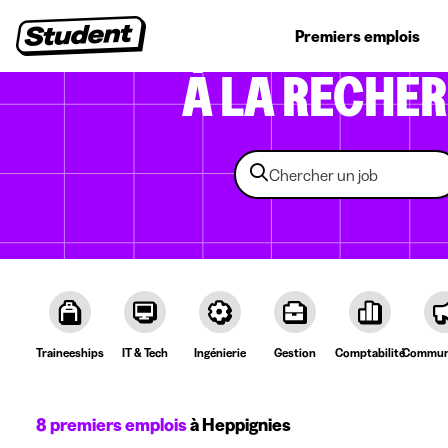
Jobs étudiants
Stages
Premiers emplois
Entr
À LA RECHE
Traineeships
IT & Tech
Ingénierie
Gestion
Comptabilité
Communi
8 premiers emplois
à Heppignies