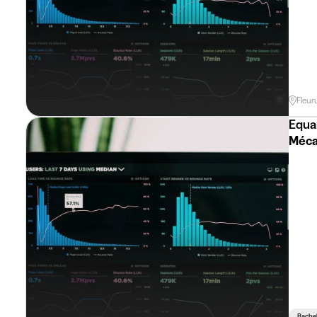
Fleur
Equa
Méca
Bachel