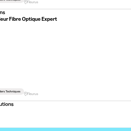
Fleurus
ns
eur Fibre Optique Expert
iers Techniques
Fleurus
utions