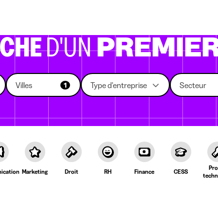
eprises qui recrutent
Choix d'études
Kots
News
RCHE
D'UN
PREMIER
Villes
Type d'entreprise
Secteur
1
Pro
cation
Marketing
Droit
RH
Finance
CESS
techn