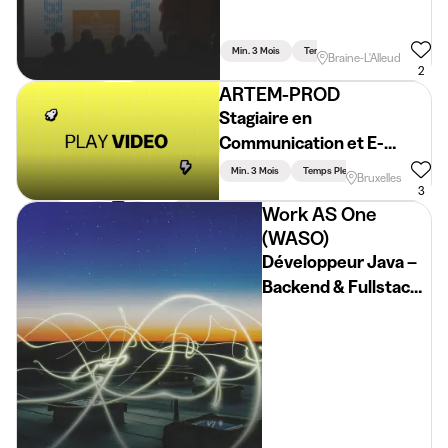
Min. 3 Mois
Temps Plein
Braine-L'Alleud
2
ARTEM-PROD
Stagiaire en
Communication et E-
commerce
Min. 3 Mois
Temps Plein
Bruxelles
3
Work AS One
(WASO)
Développeur Java –
Backend & Fullstack
(H/F/X)