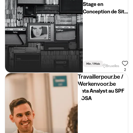
Stage en
Conception de Site
Internet
Min. 1 Mois
Temps Partiel
Bruxelles
2
Travaillerpour.be /
Werkenvoor.be
Data Analyst au SPF
BOSA