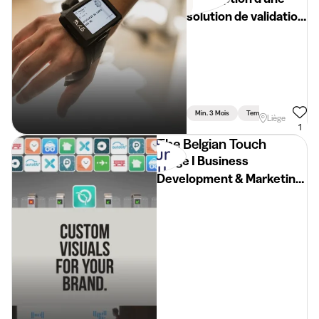
solution de validation
automatisée pour
dispositifs
connectés
Min. 3 Mois
Temps Plein
Liège
1
The Belgian Touch
Stage I Business
Development & Marketing
Assistant