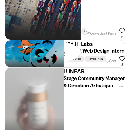
MANAGER À
TEMPS PLEIN
Min. 3 Mois
Temps Plein
Woluwe Saint Pierre
3
SAY IT Labs
UI/UX & Web Design Intern
Min. 3 Mois
Temps Plein
Gent
3
LUNEAR
Stage Community Manager
& Direction Artistique —
Cosmétique