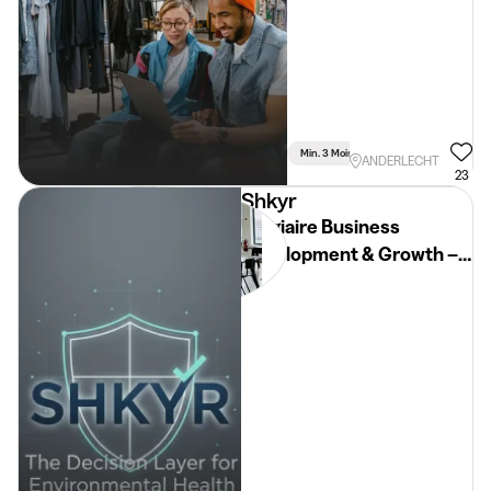
Min. 3 Mois
Temps Plein
ANDERLECHT
23
Shkyr
Stagiaire Business
Development & Growth –
Startup Deeptech