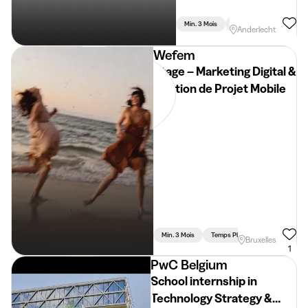
Min. 3 Mois
Temps Partiel
Anderlecht
Wefem
Stage – Marketing Digital &
Gestion de Projet Mobile
Min. 3 Mois
Temps Plein
Bruxelles
1
PwC Belgium
School internship in
Technology Strategy &