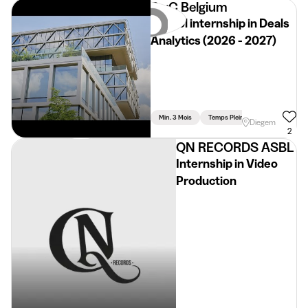
PwC Belgium
School internship in Deals
Analytics (2026 - 2027)
Min. 3 Mois
Temps Plein
Diegem
2
QN RECORDS ASBL
Internship in Video
Production