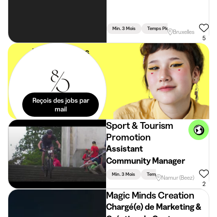
Min. 3 Mois
Temps Plein
Bruxelles
5
Les meilleurs
stages dans ta
boîte mail. Sans
effort.
Reçois des jobs par
mail
Sport & Tourism
Promotion
Assistant
Community Manager
Min. 3 Mois
Temps Plein
Namur (Beez)
2
Magic Minds Creation
Chargé(e) de Marketing &