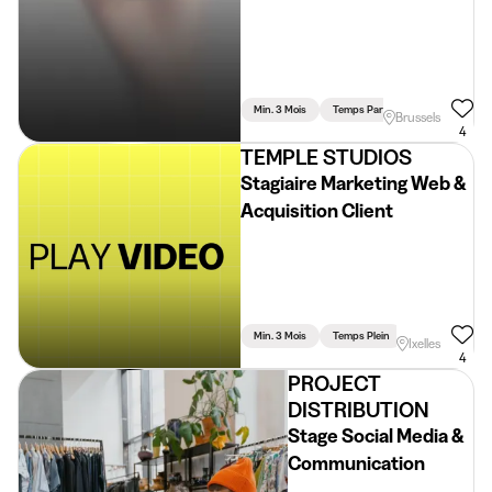
Min. 3 Mois
Temps Partiel
Brussels
4
TEMPLE STUDIOS
Stagiaire Marketing Web &
Acquisition Client
Min. 3 Mois
Temps Plein
Ixelles
4
PROJECT
DISTRIBUTION
Stage Social Media &
Communication