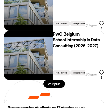
Transformation (2026 -
2027)
Min. 3 Mois
Temps Plein
Diegem
1
PwC Belgium
School internship in Data
Consulting (2026-2027)
Min. 3 Mois
Temps Plein
Diegem
3
Voir plus
Stages pour les étudiants en IT et sciences de