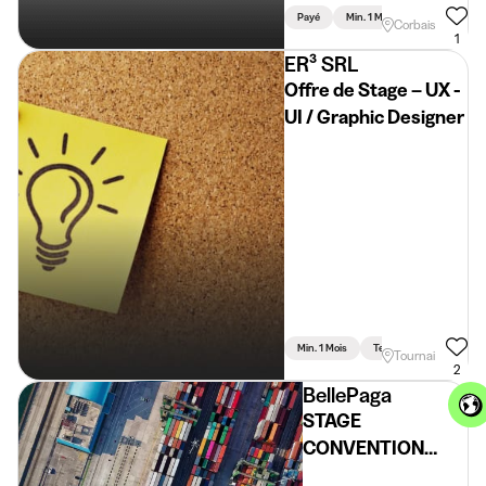
Payé
Min. 1 Mois
Temps Partiel
Corbais
1
ER³ SRL
Offre de Stage – UX -
UI / Graphic Designer
Min. 1 Mois
Temps Plein
Tournai
2
BellePaga
STAGE
CONVENTIONNÉ
E-COMMERCE