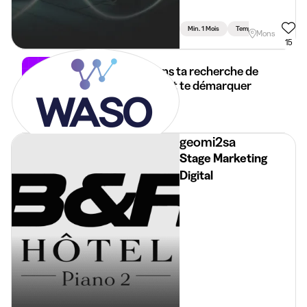
Min. 1 Mois
Temps Plein
Mons
15
Utiliser l’IA dans ta recherche de
stage : comment te démarquer
15 mai 2026
4 min
•
geomi2sa
Stage Marketing
Digital