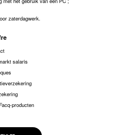
g met het gebruik van een PC ;
voor zaterdagwerk.
fre
ct
markt salaris
eques
tieverzekering
zekering
 Facq-producten