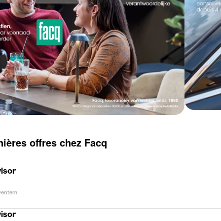
nières offres chez Facq
isor
ventem
isor