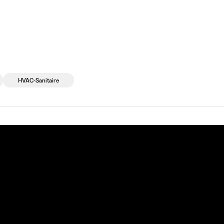
eprises qui recrutent
Choix d'études
Kots
News
HVAC-Sanitaire