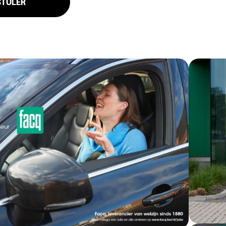
STULER