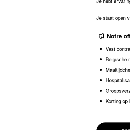
Je hebt ervarin
Je staat open 
Notre of
Vast contra
Belgische 
Maaltijdch
Hospitalisa
Groepsver
Korting op