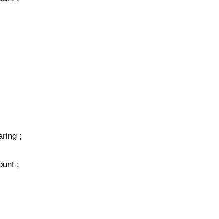
ring ;
punt ;