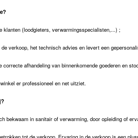
ie?
e klanten (loodgieters, verwarmingsspecialisten,...) ;
r de verkoop, het technisch advies en levert een gepersonal
e correcte afhandeling van binnenkomende goederen en stock
winkel er professioneel en net uitziet.
j?
ch bekwaam in sanitair of verwarming, door opleiding of erva
getrokken tot de verkoop. Ervaring in de verkoop is een plus