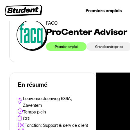
>
Premiers emplois
ProCenter Advisor
Jobs étudiants
Stages
Premiers emplois
Entr
FACQ
ProCenter Advisor
Premier emploi
Grande entreprise
En résumé
Leuvensesteenweg 536A,
Zaventem
Temps plein
CDI
Fonction: Support & service client