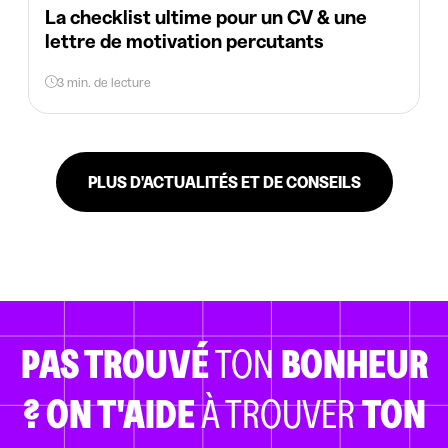
La checklist ultime pour un CV & une
lettre de motivation percutants
3 min. de lecture
PLUS D'ACTUALITÉS ET DE CONSEILS
PAS TROUVÉ
TON
BONHEUR
?
ON T'AIDE
À TROUVER
TON