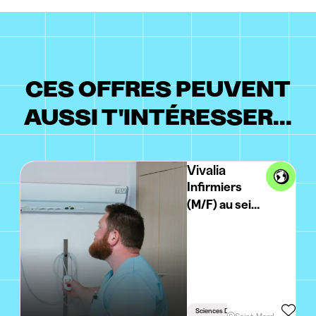
CES OFFRES PEUVENT
AUSSI T'INTÉRESSER...
Vivalia
Infirmiers
(M/F) au sein
de la Maison
de Repos et
de Soins -
Saint-Mard
Sciences De La Santé