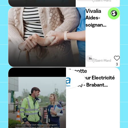
Saint-Mard
Vivalia
Aides-
soignants
(M/F) en
Maison
de Repos
et de
Sciences De La Santé
Soins -
Saint-Mard
3
Saint-
Vinçotte
Mard
Inspecteur Electricité
(H/F/X) - Brabant
Wallon