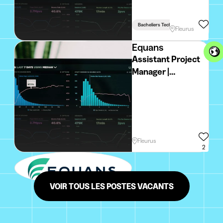
Bacheliers Techniques
Fleurus
Equans
Assistant Project
Manager |
Maintenance
électromécanique
Fleurus
2
VOIR TOUS LES POSTES VACANTS