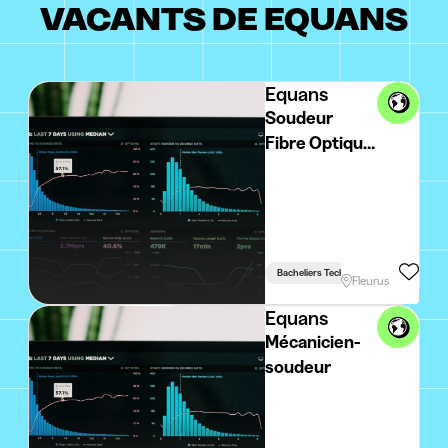
VACANTS DE EQUANS
Equans
Soudeur
Fibre Optique
Expert
Bacheliers Techniques
Fleurus
Equans
Mécanicien-
soudeur