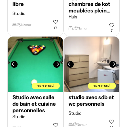
libre
chambres de kot
meublées plein
Studio
centre de Namur
Huis
2
Namur
77
3
Namur
7
€375 (+€80)
€375 (+€80)
Studio avec salle
studio avec sdb et
de bain et cuisine
wc personnels
personnelles
Studio
Studio
1
Namur