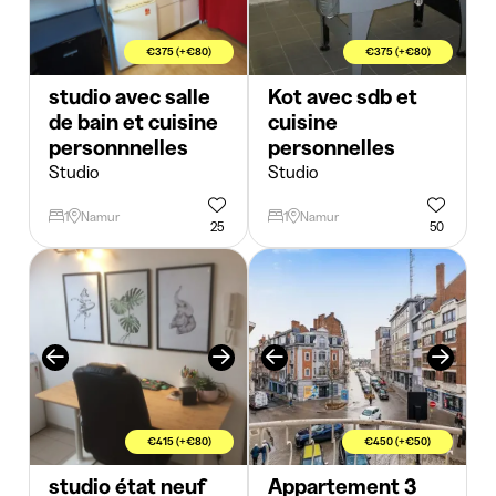
€375 (+€80)
€375 (+€80)
studio avec salle
Kot avec sdb et
de bain et cuisine
cuisine
personnnelles
personnelles
Studio
Studio
1
Namur
1
Namur
25
50
€415 (+€80)
€450 (+€50)
studio état neuf
Appartement 3