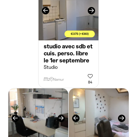
€375 (+€80)
studio avec sdb et
cuis. perso. libre
le 1er septembre
Studio
2
Namur
84