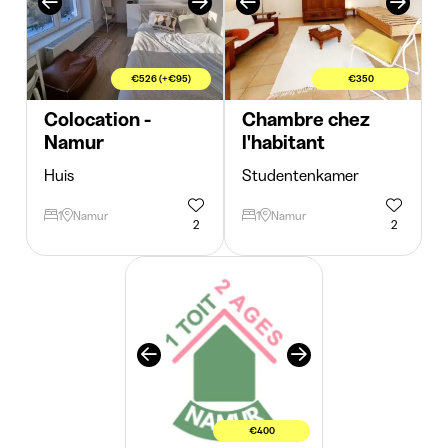
€526 (+€95)
€350
Colocation -
Chambre chez
Namur
l'habitant
Huis
Studentenkamer
1
Namur
1
Namur
2
2
€400