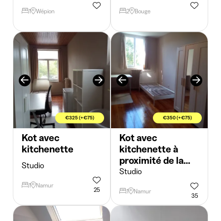
1
Wépion
2
Bouge
€325 (+€75)
€350 (+€75)
Kot avec
Kot avec
kitchenette
kitchenette à
proximité de la
Studio
gare
Studio
1
Namur
25
1
Namur
35