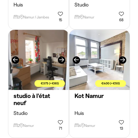
Huis
Studio
3
Namur / Jambes
1
Namur
15
68
€375 (+€80)
€400 (+€50)
studio à l'état
Kot Namur
neuf
Studio
Huis
2
Namur
4
Namur
71
13