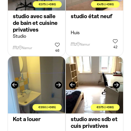
€375 (+€80)
€415 (+€80)
studio avec salle
studio état neuf
de bain et cuisine
privatives
Huis
Studio
2
Namur
42
2
Namur
46
€350 (+€65)
€375 (+€80)
Kot a louer
studio avec sdb et
cuis privatives