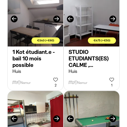
€340 (+€60)
€475 (+€50)
1 Kot étudiant.e -
STUDIO
bail 10 mois
ETUDIANTS(ES)
possible
CALME ,
SPACIEUX ET
Huis
Huis
AGREABLE
1
Namur
2
Namur
2
1