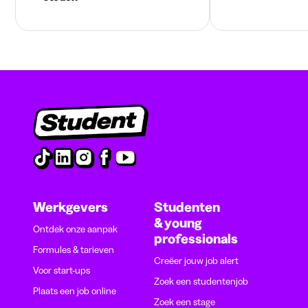
Werkgevers
Studenten
& young
Ontdek onze aanpak
professionals
Formules & tarieven
Creëer jouw job alert
Voor start-ups
Zoek een studentenjob
Plaats een job online
Zoek een stage