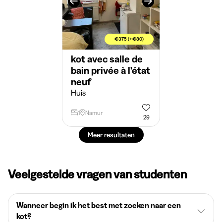
€375 (+€80)
kot avec salle de
bain privée à l'état
neuf
Huis
1
Namur
29
Meer resultaten
Veelgestelde vragen van studenten
Wanneer begin ik het best met zoeken naar een
kot?