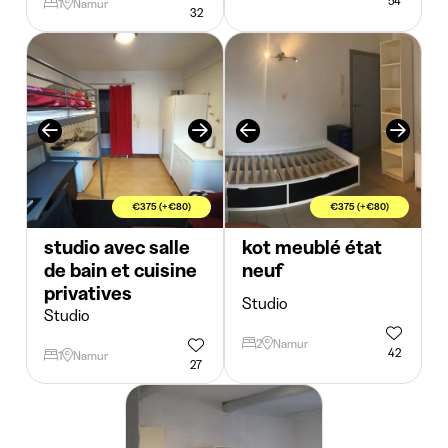
54
1
Namur
32
€375 (+€80)
€375 (+€80)
studio avec salle
kot meublé état
de bain et cuisine
neuf
privatives
Studio
Studio
2
Namur
42
1
Namur
27