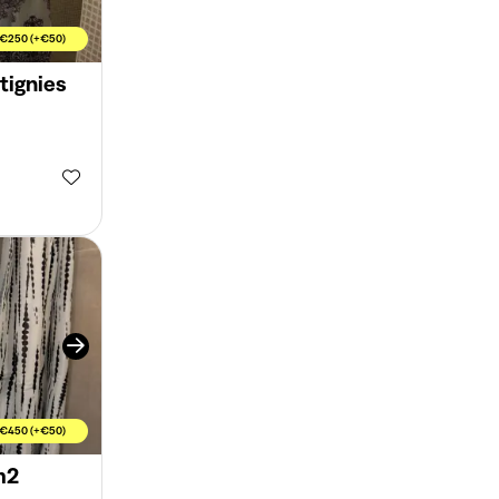
€250 (+€50)
ntignies
€450 (+€50)
m2