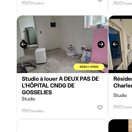
2
Charleroi
2
Charle
€550 (+€150)
Studio à louer A DEUX PAS DE
Réside
L'HÔPITAL CNDG DE
Charle
GOSSELIES
Studio
Studio
1
Charle
1
Gosselies