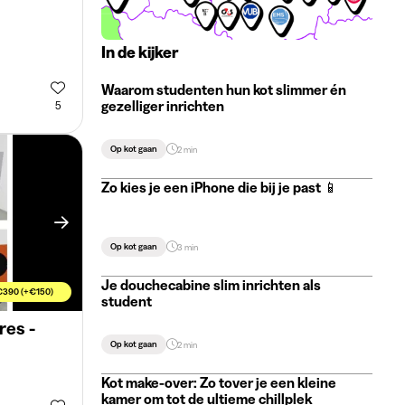
In de kijker
Waarom studenten hun kot slimmer én
gezelliger inrichten
5
Op kot gaan
2 min
Zo kies je een iPhone die bij je past 📱
Op kot gaan
3 min
Je douchecabine slim inrichten als
€390 (+€150)
student
res -
Op kot gaan
2 min
Kot make-over: Zo tover je een kleine
kamer om tot de ultieme chillplek