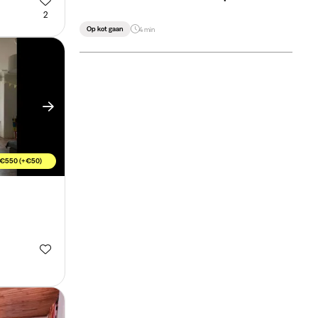
2
Op kot gaan
4 min
€550 (+€50)