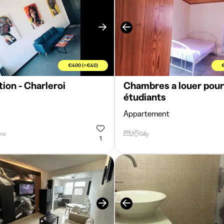
€400 (+€40)
ion - Charleroi
Chambres a louer pou
étudiants
Appartement
roi
2
Gilly
1