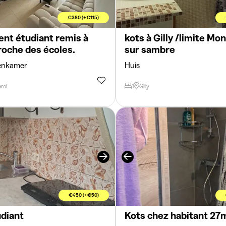
€380 (+€115)
nt étudiant remis à
kots à Gilly /limite Mo
roche des écoles.
sur sambre
enkamer
Huis
roi
1
Gilly
€450 (+€50)
udiant
Kots chez habitant 27