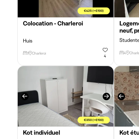
€425 (+€100)
Colocation - Charleroi
Logeme
neuf, p
Student
Huis
4
Charle
1
Charleroi
4
€350 (+€100)
Kot individuel
Kot ét