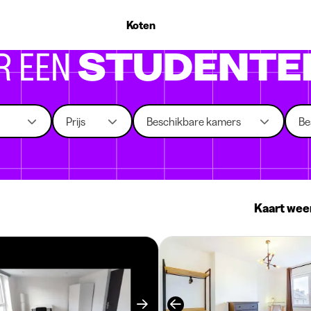
 die rekruteren
Studiekeuze
Koten
News
R EEN
STUDENTE
Prijs
Beschikbare kamers
Be
Kaart wee