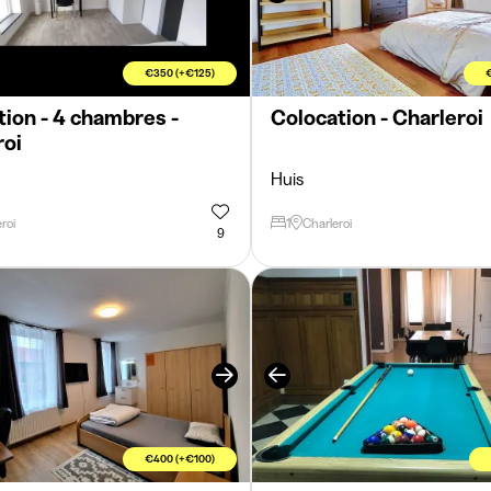
€350 (+€125)
ion - 4 chambres -
Colocation - Charleroi
roi
Huis
roi
1
Charleroi
9
€400 (+€100)