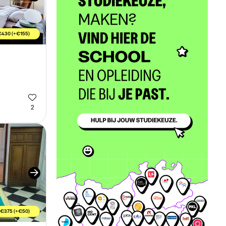
€430 (+€155)
2
€375 (+€50)