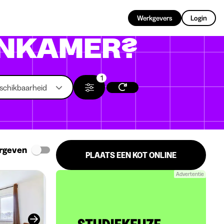
NL
Werkgevers
Login
NKAMER?
1
schikbaarheid
rgeven
PLAATS EEN KOT ONLINE
Advertentie