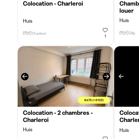
Colocation - Charleroi
Chambr
louer
Huis
Huis
2
Gilly
1
Charleroi
1
€475 (+€125)
Colocation - 2 chambres -
Colocat
Charleroi
Charle
Huis
Huis