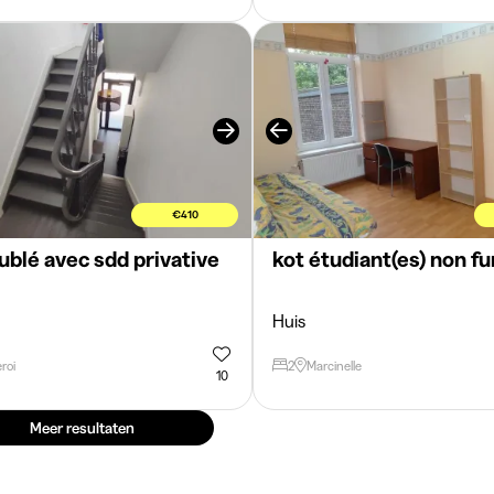
€410
blé avec sdd privative
kot étudiant(es) non f
Huis
roi
2
Marcinelle
10
Meer resultaten