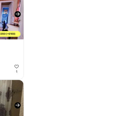
€350 (+€100)
r
1