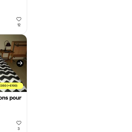
12
€350 (+€100)
ons pour
s
3