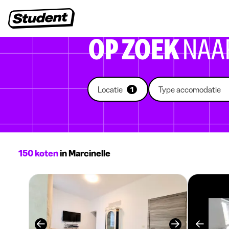
Studentenjobs
Stages
Startersjobs
Bedrijven
OP ZOEK
NAA
Locatie
Type accomodatie
1
150 koten
in Marcinelle