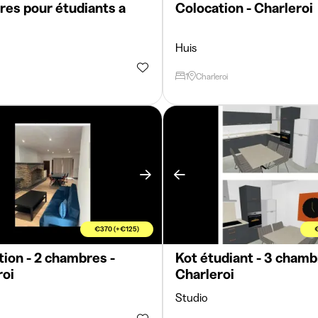
es pour étudiants a
Colocation - Charleroi
Huis
1
Charleroi
€370 (+€125)
ion - 2 chambres -
Kot étudiant - 3 chamb
roi
Charleroi
Studio