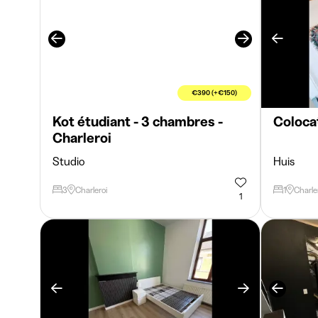
€390 (+€150)
Kot étudiant - 3 chambres -
Colocat
Charleroi
Studio
Huis
3
Charleroi
1
Charle
1