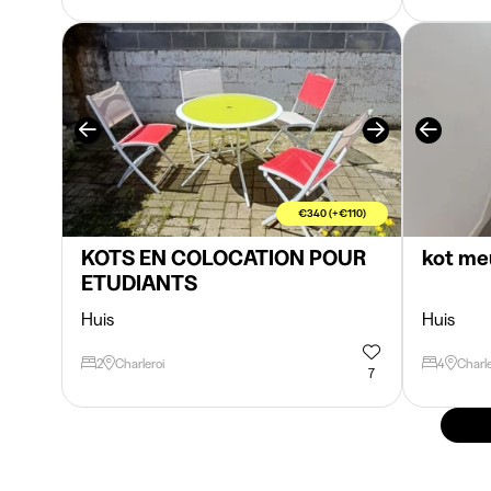
€340 (+€110)
KOTS EN COLOCATION POUR
kot meu
ETUDIANTS
Huis
Huis
2
Charleroi
4
Charle
7