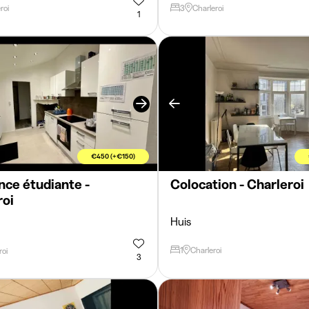
roi
3
Charleroi
1
€450 (+€150)
nce étudiante -
Colocation - Charleroi
roi
Huis
1
Charleroi
roi
3