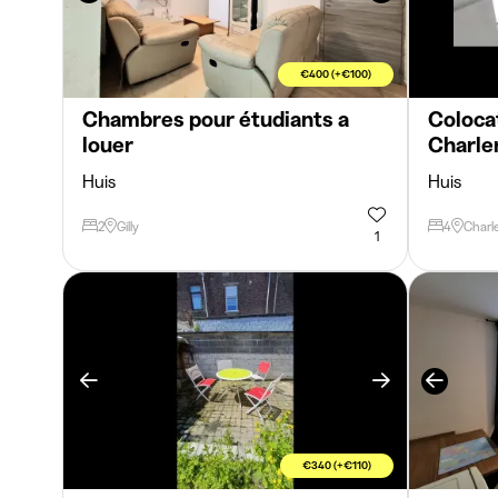
€400 (+€100)
Chambres pour étudiants a
Colocat
louer
Charle
Huis
Huis
2
Gilly
4
Charle
1
€340 (+€110)