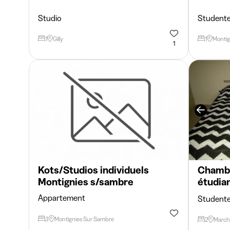
Studio
Student
1
Gilly
1
Montig
1
Kots/Studios individuels
Chambr
Montignies s/sambre
étudian
Appartement
Student
3
Montignies Sur Sambre
2
March