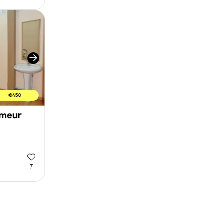
€450
umeur
7