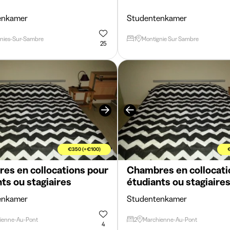
enkamer
Studentenkamer
nies-Sur-Sambre
1
Montignie Sur Sambre
25
€350 (+€100)
es en collocations pour
Chambres en collocati
ts ou stagiaires
étudiants ou stagiaire
enkamer
Studentenkamer
ienne-Au-Pont
2
Marchienne-Au-Pont
4