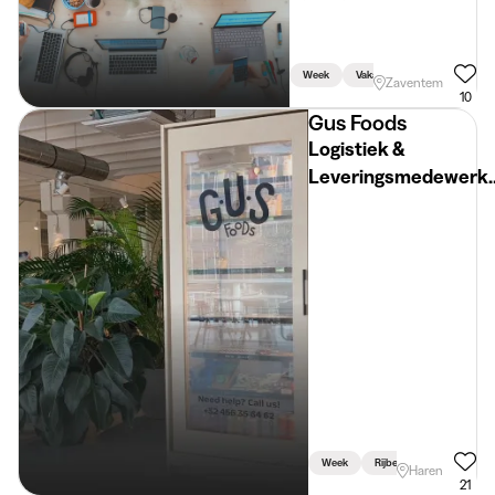
– telefonische
prospectie
Week
Vakantie
Zaventem
10
Gus Foods
Logistiek &
Leveringsmedewerk
– Haren
Week
Rijbewijs Vereist
Haren
21