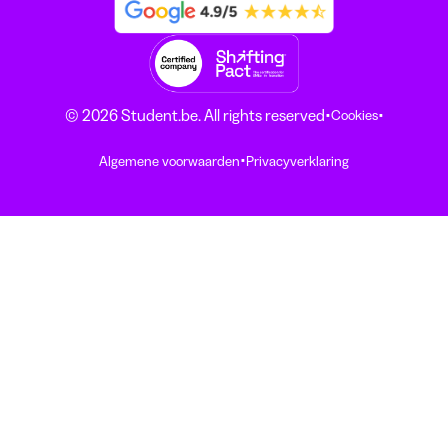
·
·
© 2026 Student.be. All rights reserved
Cookies
·
Algemene voorwaarden
Privacyverklaring