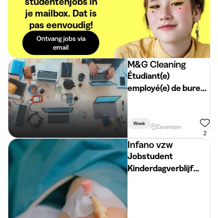
studentenjobs in
je mailbox. Dat is
pas eenvoudig!
Ontvang jobs via
email
M&G Cleaning
Étudiant(e)
employé(e) de bureau
– prospection
téléphonique
Week
Zaventem
2
Infano vzw
Jobstudent
Kinderdagverblijf
Kampenhout