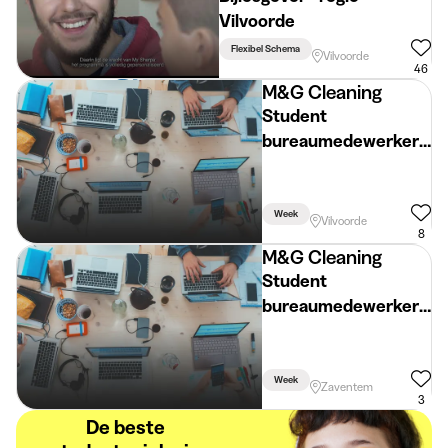
Vilvoorde
Flexibel Schema
Vilvoorde
46
M&G Cleaning
Student
bureaumedewerker
– telefonische
prospectie
Week
Vilvoorde
8
M&G Cleaning
Student
bureaumedewerker
– telefonische
prospectie
Week
Zaventem
3
De beste