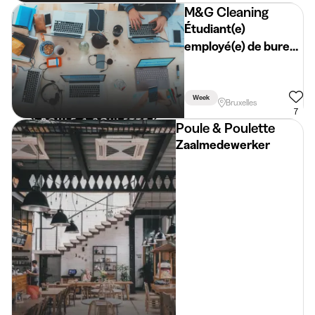
M&G Cleaning
Étudiant(e)
employé(e) de bureau
– prospection
téléphonique
Week
Bruxelles
7
Poule & Poulette
Zaalmedewerker