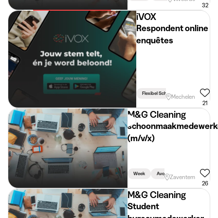
32
iVOX
Respondent online
enquêtes
Flexibel Schema
Mechelen
21
M&G Cleaning
schoonmaakmedewerk
(m/v/x)
Week
Avond
Vakantie
Zaventem
26
M&G Cleaning
Student