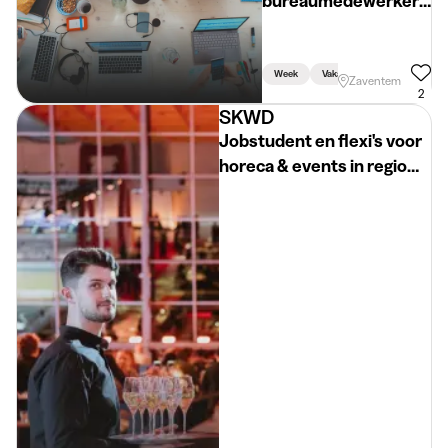
bureaumedewerker
– telefonische
prospectie
Week
Vakantie
Zaventem
2
SKWD
Jobstudent en flexi's voor
horeca & events in regio
Mechelen!