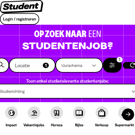
Login / registreren
OP ZOEK NAAR
EEN
STUDENTENJOB?
1
Locatie
1
Uurschema
Toon enkel studierelevante studentenjobs:
Studierichting
Impact
Vakantiejobs
Horeca
Bijles
Verkoop
Supermarkt