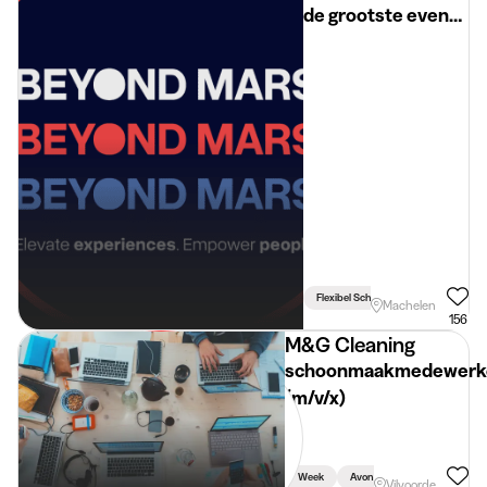
de grootste events
bij Beyond Mars
(BXL)
Flexibel Schema
Machelen
156
M&G Cleaning
schoonmaakmedewerk
(m/v/x)
Week
Avond
Vilvoorde