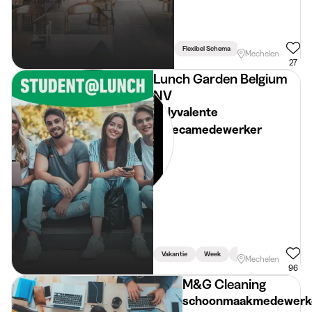
Flexibel Schema
Mechelen
27
Lunch Garden Belgium
NV
Polyvalente
horecamedewerker
Vakantie
Week
Weekend
Mechelen
96
M&G Cleaning
schoonmaakmedewerk