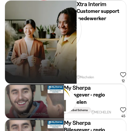
Xtra Interim
Customer support
medewerker
Mechelen
12
My Sherpa
Bijlesgever - regio
Mechelen
Flexibel Schema
MECHELEN
45
My Sherpa
Bijlesgever - regio