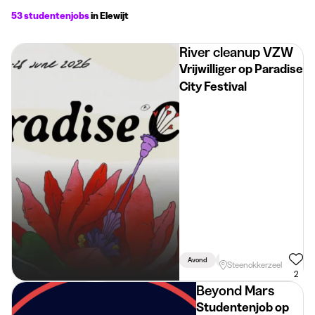
53 studentenjobs
in Elewijt
River cleanup VZW
Vrijwilliger op Paradise
City Festival
Avond
Vakantie
Weekend
Steenokkerzeel
2
Beyond Mars
Studentenjob op