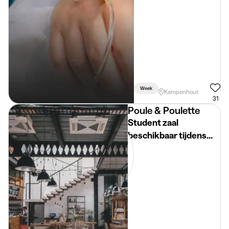
Week
Kampenhout
31
Poule & Poulette
Student zaal
beschikbaar tijdens
examenperiode!!!