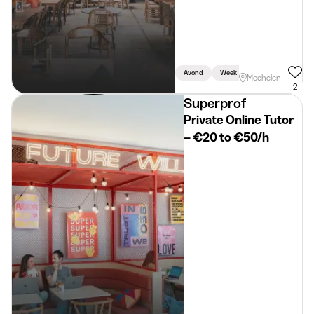
Avond
Week
Weekend
Mechelen
2
Superprof
Private Online Tutor
– €20 to €50/h