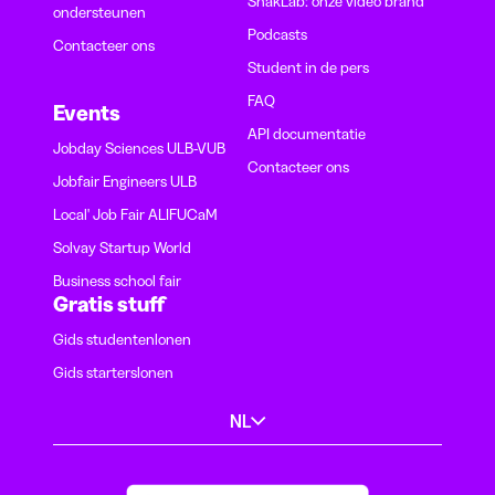
SnakLab: onze video brand
ondersteunen
Podcasts
Contacteer ons
Student in de pers
FAQ
Events
API documentatie
Jobday Sciences ULB-VUB
Contacteer ons
Jobfair Engineers ULB
Local' Job Fair ALIFUCaM
Solvay Startup World
Business school fair
Gratis stuff
Gids studentenlonen
Gids starterslonen
NL