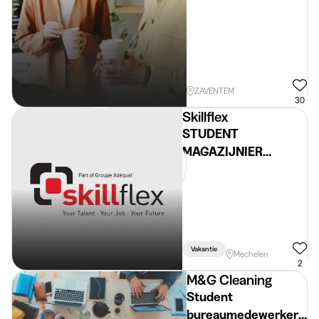
ZAVENTEM
30
Skillflex
STUDENT
MAGAZIJNIER
DAGUREN
Vakantie
Mechelen
2
M&G Cleaning
Student
bureaumedewerker