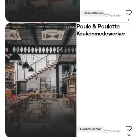
Flexibel Schema
Mechelen
7
Poule & Poulette
Keukenmedewerker
Flexibel Schema
Mechelen
14