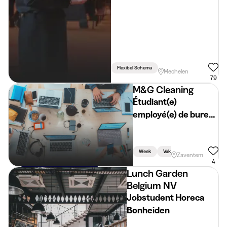
Flexibel Schema
Mechelen
79
M&G Cleaning
Étudiant(e)
employé(e) de bureau
– prospection
téléphonique
Week
Vakantie
Zaventem
4
Lunch Garden
Belgium NV
Jobstudent Horeca
Bonheiden